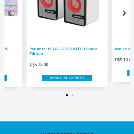
K005
Parlante USB GS-203 FANTECH Space
Mouse Ina
Edition
U$S
10.00
U$S
15.00
AÑADIR AL CARRITO