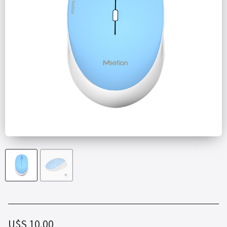
U$S
10.00