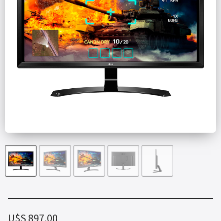
U$S
897.00