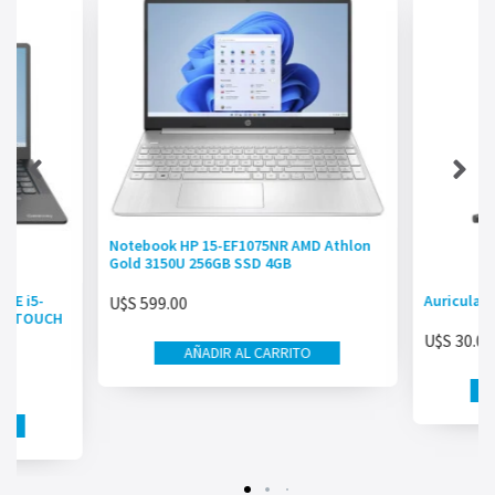
Notebook HP 15-EF1075NR AMD Athlon
Gold 3150U 256GB SSD 4GB
RE i5-
Auricular
U$S
599.00
FHD TOUCH
U$S
30.00
AÑADIR AL CARRITO