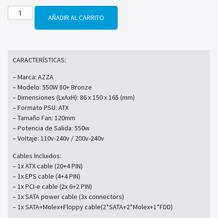
AÑADIR AL CARRITO
CARACTERÍSTICAS:
– Marca: AZZA
– Modelo: 550W 80+ Bronze
– Dimensiones (LxAxH): 86 x 150 x 165 (mm)
– Formato PSU: ATX
– Tamaño Fan: 120mm
– Potencia de Salida: 550w
– Voltaje: 110v-240v / 200v-240v
Cables Incluidos:
– 1x ATX cable (20+4 PIN)
– 1x EPS cable (4+4 PIN)
– 1x PCI-e cable (2x 6+2 PIN)
– 1x SATA power cable (3x connectors)
– 1x SATA+Molex+Floppy cable(2*SATA+2*Molex+1*FDD)