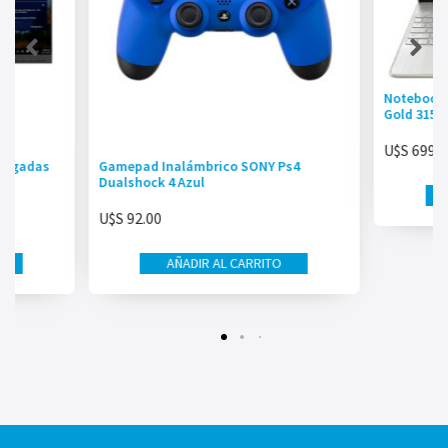
Notebook 
Gold 3150
U$S
699.0
Pulgadas
Gamepad Inalámbrico SONY Ps4
Dualshock 4 Azul
U$S
92.00
AÑADIR AL CARRITO