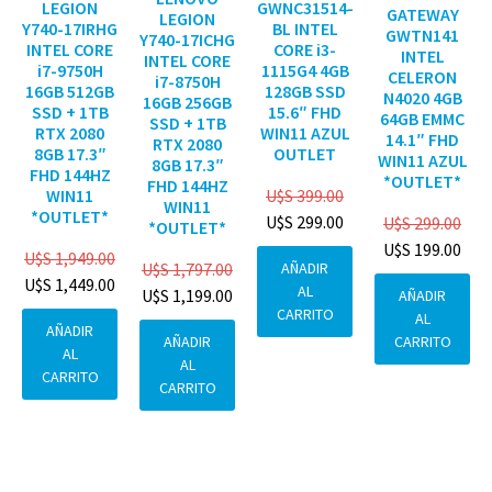
GWNC31514-
LEGION
GATEWAY
LEGION
BL INTEL
Y740-17IRHG
GWTN141
Y740-17ICHG
CORE i3-
INTEL CORE
INTEL
INTEL CORE
1115G4 4GB
i7-9750H
CELERON
i7-8750H
128GB SSD
16GB 512GB
N4020 4GB
16GB 256GB
15.6″ FHD
SSD + 1TB
64GB EMMC
SSD + 1TB
WIN11 AZUL
RTX 2080
14.1″ FHD
RTX 2080
OUTLET
8GB 17.3″
WIN11 AZUL
8GB 17.3″
FHD 144HZ
*OUTLET*
FHD 144HZ
U$S
399.00
WIN11
WIN11
*OUTLET*
U$S
299.00
U$S
299.00
*OUTLET*
U$S
199.00
U$S
1,949.00
AÑADIR
U$S
1,797.00
U$S
1,449.00
AL
U$S
1,199.00
AÑADIR
CARRITO
AL
AÑADIR
CARRITO
AÑADIR
AL
AL
CARRITO
CARRITO