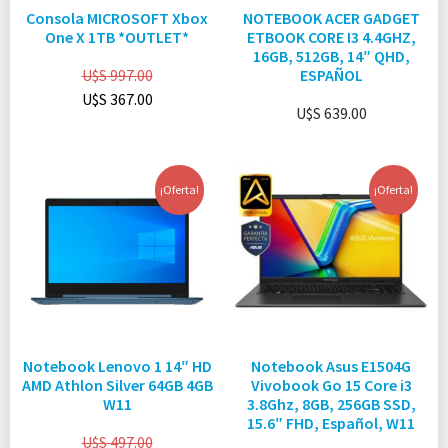
Consola MICROSOFT Xbox
NOTEBOOK ACER GADGET
One X 1TB *OUTLET*
ETBOOK CORE I3 4.4GHZ,
16GB, 512GB, 14″ QHD,
U$S
997.00
ESPAÑOL
U$S
367.00
U$S
639.00
¡Oferta!
¡Oferta!
Notebook Lenovo 1 14″ HD
Notebook Asus E1504G
AMD Athlon Silver 64GB 4GB
Vivobook Go 15 Core i3
W11
3.8Ghz, 8GB, 256GB SSD,
15.6″ FHD, Español, W11
U$S
497.00