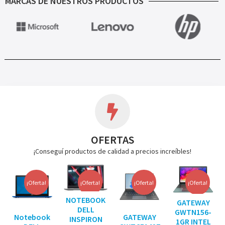
MARCAS DE NUESTROS PRODUCTOS
OFERTAS
¡Conseguí productos de calidad a precios increíbles!
¡Oferta!
¡Oferta!
¡Oferta!
¡Oferta!
NOTEBOOK
GATEWAY
DELL
GWTN156-
Notebook
GATEWAY
INSPIRON
1GR INTEL