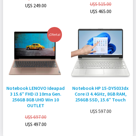
U$S
515.00
U$S
249.00
U$S
465.00
¡Oferta!
Notebook LENOVO Ideapad
Notebook HP 15-DY5033dx
3 15.6″ FHD i3 10ma Gen.
Core i3 4.4GHz, 8GB RAM,
256GB 8GB UHD Win 10
256GB SSD, 15.6″ Touch
OUTLET
U$S
597.00
U$S
697.00
U$S
497.00