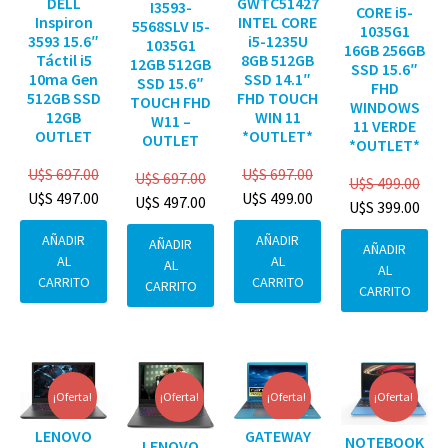
DELL
GWTC51427
I3593-
CORE i5-
Inspiron
INTEL CORE
5568SLV I5-
1035G1
3593 15.6″
i5-1235U
1035G1
16GB 256GB
Táctil i5
8GB 512GB
12GB 512GB
SSD 15.6″
10ma Gen
SSD 14.1″
SSD 15.6″
FHD
512GB SSD
FHD TOUCH
TOUCH FHD
WINDOWS
12GB
WIN 11
W11 –
11 VERDE
OUTLET
*OUTLET*
OUTLET
*OUTLET*
U$S
697.00
U$S
697.00
U$S
697.00
U$S
499.00
U$S
497.00
U$S
499.00
U$S
497.00
U$S
399.00
AÑADIR
AÑADIR
AÑADIR
AÑADIR
AL
AL
AL
AL
CARRITO
CARRITO
CARRITO
CARRITO
¡Oferta!
¡Oferta!
¡Oferta!
¡Oferta!
GATEWAY
LENOVO
NOTEBOOK
LENOVO