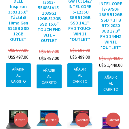
DELL
GWTC51427
I3593-
INTEL CORE
Inspiron
INTEL CORE
5568SLV I5-
i7-9750H
3593 15.6″
i5-1235U
1035G1
16GB 512GB
Táctil i5
8GB 512GB
12GB 512GB
SSD + 1TB
10ma Gen
SSD 14.1″
SSD 15.6″
RTX 2080
512GB SSD
FHD TOUCH
TOUCH FHD
8GB 17.3″
12GB
WIN 11
W11 –
FHD 144HZ
OUTLET
*OUTLET*
OUTLET
WIN11
*OUTLET*
U$S
697.00
U$S
697.00
U$S
697.00
U$S
497.00
U$S
499.00
U$S
1,949.00
U$S
497.00
U$S
1,449.00
AÑADIR
AÑADIR
AÑADIR
AL
AL
AL
AÑADIR
CARRITO
CARRITO
CARRITO
AL
CARRITO
¡Oferta!
¡Oferta!
¡Oferta!
¡Oferta!