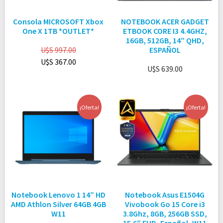
Consola MICROSOFT Xbox
NOTEBOOK ACER GADGET
One X 1TB *OUTLET*
ETBOOK CORE I3 4.4GHZ,
16GB, 512GB, 14″ QHD,
U$S
997.00
ESPAÑOL
U$S
367.00
U$S
639.00
¡Oferta!
¡Oferta!
Notebook Lenovo 1 14″ HD
Notebook Asus E1504G
AMD Athlon Silver 64GB 4GB
Vivobook Go 15 Core i3
W11
3.8Ghz, 8GB, 256GB SSD,