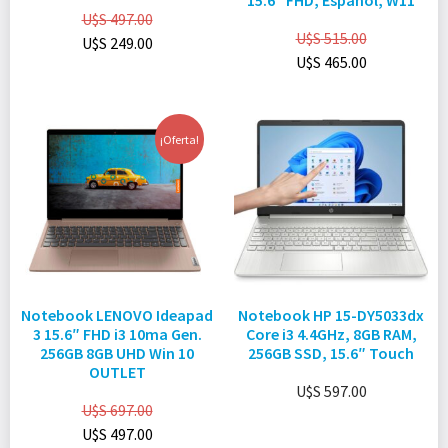
15.6″ FHD, Español, W11
U$S
497.00
U$S
515.00
U$S
249.00
U$S
465.00
¡Oferta!
Notebook LENOVO Ideapad
Notebook HP 15-DY5033dx
3 15.6″ FHD i3 10ma Gen.
Core i3 4.4GHz, 8GB RAM,
256GB 8GB UHD Win 10
256GB SSD, 15.6″ Touch
OUTLET
U$S
597.00
U$S
697.00
U$S
497.00