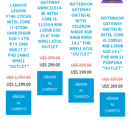
GATEWAY
NOTEBOOK
LENOVO
GWNC31514-
GATEWAY
LEGION
BL INTEL
GWTN141
Y740-17ICHG
NOTEBOOK
CORE i3-
INTEL
INTEL CORE
GATEWAY
1115G4 4GB
CELERON
i7-8750H
GWTN141
128GB SSD
N4020 4GB
16GB 256GB
INTEL CORE
15.6″ FHD
64GB EMMC
SSD + 1TB
i3-1005G1
WIN11 AZUL
14.1″ FHD
RTX 2080
4GB 128GB
OUTLET
WIN11 AZUL
8GB 17.3″
SSD 14.1″
*OUTLET*
FHD 144HZ
FHD WIN 11
U$S
399.00
WIN11
PÚRPURA
U$S
299.00
U$S
299.00
*OUTLET*
*OUTLET*
U$S
199.00
AÑADIR
U$S
1,797.00
U$S
327.00
AL
U$S
1,199.00
AÑADIR
U$S
269.00
CARRITO
AL
CARRITO
AÑADIR
AÑADIR
AL
AL
CARRITO
CARRITO