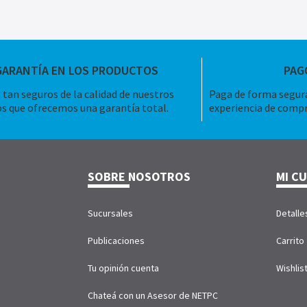
GARANTÍA EN LOS PRODUCTOS
PAG
tan seguros de la calidad de nuestros
Paga de forma segura
s que ofrecemos una garantía total.
experiencia de compr
SOBRE NOSOTROS
MI C
Sucursales
Detalle
Publicaciones
Carrito
Tu opinión cuenta
Wishlis
Chateá con un Asesor de NETPC