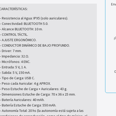
Env
CARACTERÍSTICAS:
– Resistencia al Agua: IPX5 (solo auriculares).
– Conectividad: BLUETOOTH 5.0.
– Alcance BLUETOOTH: 10 m.
– CONTROL TÁCTIL.
¡
– AJUSTE ERGONÓMICO.
– CONDUCTOR DINÁMICO DE BAJO PROFUNDO.
– Driver: 7 mm.
– Impedancia: 32 Ω.
– Micrófonos: 4 ENC.
– Entrada: 5 V, 1 A.
O
– Salida: 5 V, 150 mA.
– Tipo de Carga: USB C.
– Peso cada Auricular: 4 g APROX.
– Peso Estuche de Carga + Auriculares: 43 g.
– Dimensiones Estuche de Carga: 70 x 36 x 25 mm.
– Batería Auriculares: 40 mAh.
– Batería Estuche de Carga: 550 mAh.
– Autonomía Total: 20 hs (la autonomía está sujeta a las
condiciones de reproducción, como el tipo de música, el