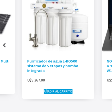
Multi
Purificador de agua L-RO500
NO
sistema de 5 etapas y bomba
4.
integrada
W1
U$S
367.00
U$
AÑADIR AL CARRITO