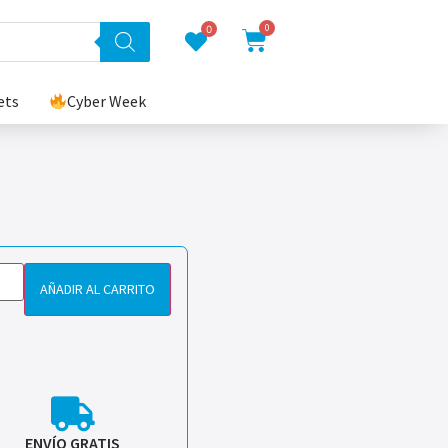
0
0
ets
Cyber Week
AÑADIR AL CARRITO
ENVÍO GRATIS