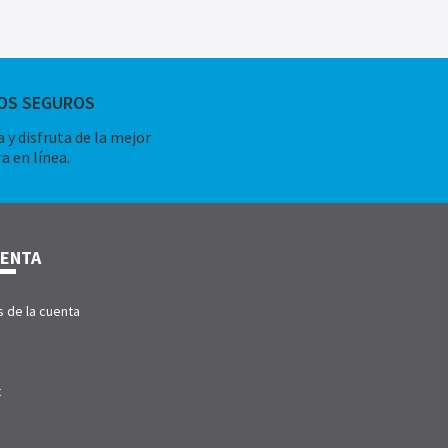
OS SEGUROS
 y disfruta de la mejor
a en línea.
UENTA
s de la cuenta
t