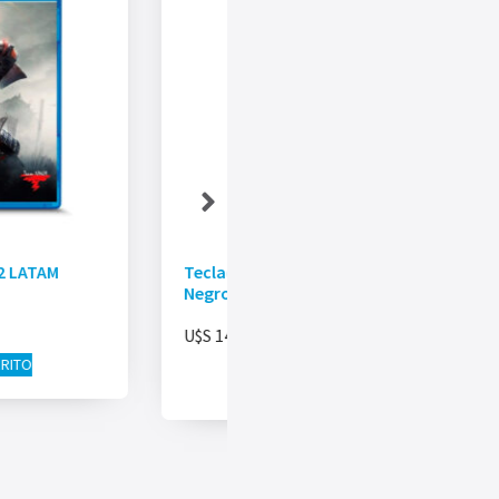
2 LATAM
Teclado ONE HAND MEETION KB015
Negro
U$S
14.00
RRITO
AÑADIR AL CARRITO