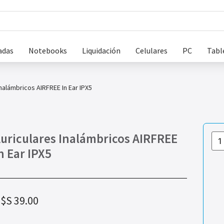
adas
Notebooks
Liquidación
Celulares
PC
Tabl
Inalámbricos AIRFREE In Ear IPX5
uriculares Inalámbricos AIRFREE
n Ear IPX5
$S
39.00