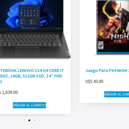
TEBOOK LENOVO V14 G4 CORE I7
Juego Para PS4 NIOH 
9GHZ, 16GB, 512GB SSD, 14″ FHD
1
U$S
43.00
S
1,039.00
AÑADIR AL CA
AÑADIR AL CARRITO