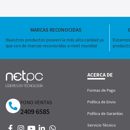
MARCAS RECONOCIDAS
Nuestros productos poseen la más alta calidad ya
Estamos 
que son de marcas reconocidas a nivel mundial
producto
ACERCA DE
Formas de Pago
FONO VENTAS
Política de Envio
2409 6585
Política de Garantías
Servicio Técnico