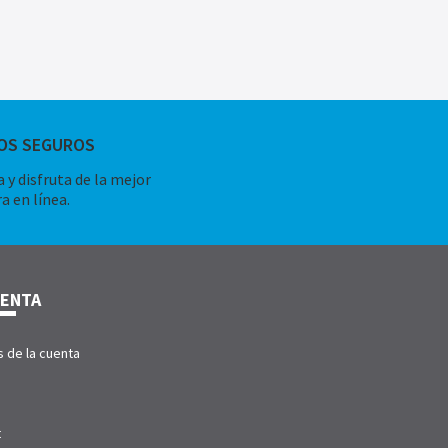
OS SEGUROS
 y disfruta de la mejor
a en línea.
UENTA
s de la cuenta
t