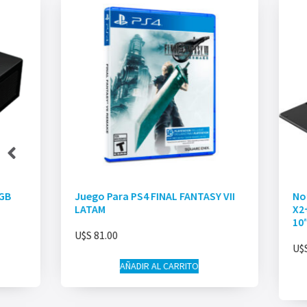
2GB
Juego Para PS4 FINAL FANTASY VII
No
LATAM
X2+
10
U$S
81.00
U$
AÑADIR AL CARRITO