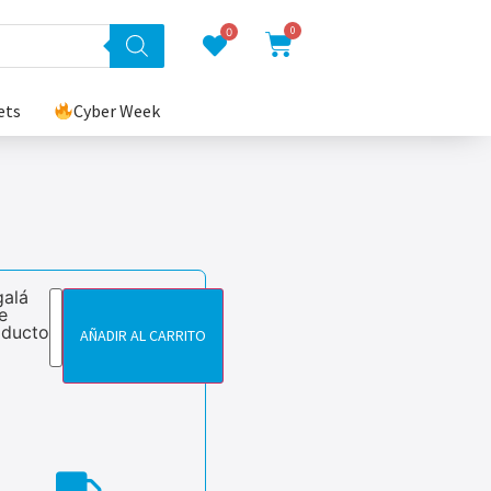
0
0
ets
Cyber Week
galá
e
oducto
AÑADIR AL CARRITO