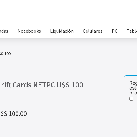
adas
Notebooks
Liquidación
Celulares
PC
Tabl
$S 100
rift Cards NETPC U$S 100
Re
est
pr
$S
100.00