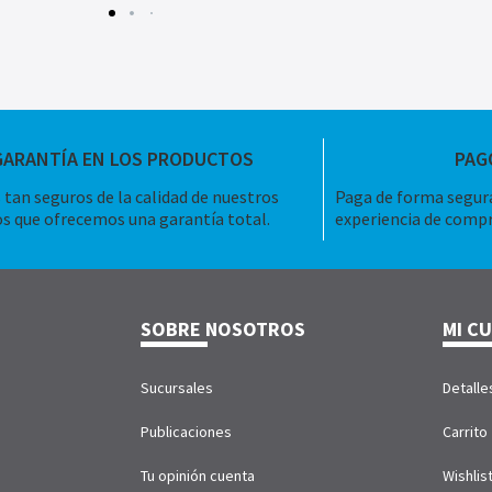
GARANTÍA EN LOS PRODUCTOS
PAG
tan seguros de la calidad de nuestros
Paga de forma segura
s que ofrecemos una garantía total.
experiencia de compr
SOBRE NOSOTROS
MI C
Sucursales
Detalle
Publicaciones
Carrito
Tu opinión cuenta
Wishlis