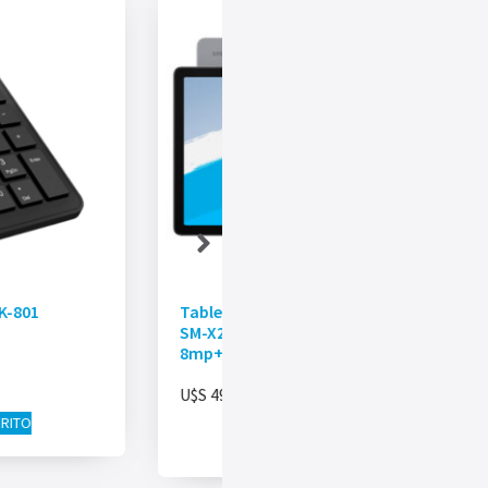
K-801
Tablet Samsung GALAXY TAB A11+
SM-X230NZAEGTO 11” 8gb 256gb
8mp+5mp
U$S
499.00
RRITO
AÑADIR AL CARRITO