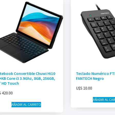
tebook Convertible Chuwi Hi10
Teclado Numérico FT
KB Core i3 3.9Ghz, 8GB, 256GB,
FANTECH Negro
″ HD Touch
U$S
10.00
S
420.00
AÑADIR AL CA
AÑADIR AL CARRITO