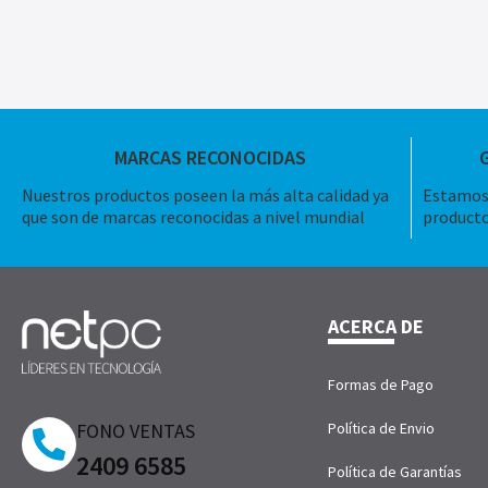
MARCAS RECONOCIDAS
Nuestros productos poseen la más alta calidad ya
Estamos 
que son de marcas reconocidas a nivel mundial
producto
ACERCA DE
Formas de Pago
FONO VENTAS
Política de Envio
2409 6585
Política de Garantías