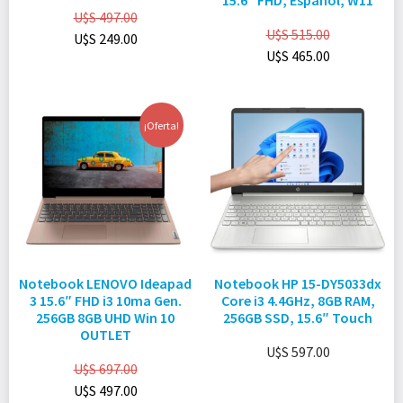
15.6″ FHD, Español, W11
U$S
497.00
U$S
515.00
U$S
249.00
U$S
465.00
¡Oferta!
Notebook LENOVO Ideapad
Notebook HP 15-DY5033dx
3 15.6″ FHD i3 10ma Gen.
Core i3 4.4GHz, 8GB RAM,
256GB 8GB UHD Win 10
256GB SSD, 15.6″ Touch
OUTLET
U$S
597.00
U$S
697.00
U$S
497.00