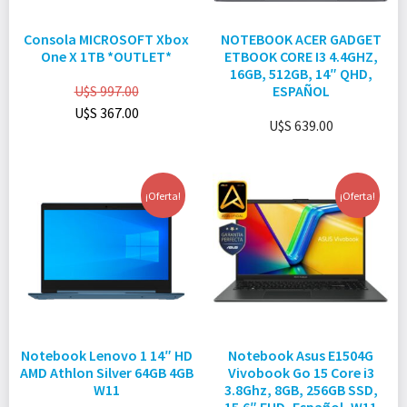
Consola MICROSOFT Xbox
NOTEBOOK ACER GADGET
One X 1TB *OUTLET*
ETBOOK CORE I3 4.4GHZ,
16GB, 512GB, 14″ QHD,
U$S
997.00
ESPAÑOL
U$S
367.00
U$S
639.00
¡Oferta!
¡Oferta!
Notebook Lenovo 1 14″ HD
Notebook Asus E1504G
AMD Athlon Silver 64GB 4GB
Vivobook Go 15 Core i3
W11
3.8Ghz, 8GB, 256GB SSD,