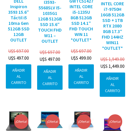
DELL
GWTC51427
I3593-
INTEL CORE
Inspiron
INTEL CORE
5568SLV I5-
i7-9750H
3593 15.6″
i5-1235U
1035G1
16GB 512GB
Táctil i5
8GB 512GB
12GB 512GB
SSD + 1TB
10ma Gen
SSD 14.1″
SSD 15.6″
RTX 2080
512GB SSD
FHD TOUCH
TOUCH FHD
8GB 17.3″
12GB
WIN 11
W11 –
FHD 144HZ
OUTLET
*OUTLET*
OUTLET
WIN11
*OUTLET*
U$S
697.00
U$S
697.00
U$S
697.00
U$S
497.00
U$S
499.00
U$S
1,949.00
U$S
497.00
U$S
1,449.00
AÑADIR
AÑADIR
AÑADIR
AL
AL
AL
AÑADIR
CARRITO
CARRITO
CARRITO
AL
CARRITO
¡Oferta!
¡Oferta!
¡Oferta!
¡Oferta!