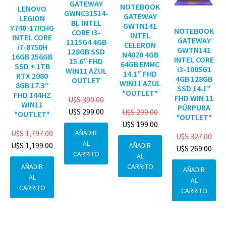
GATEWAY
NOTEBOOK
LENOVO
GWNC31514-
GATEWAY
LEGION
BL INTEL
GWTN141
Y740-17ICHG
NOTEBOOK
CORE i3-
INTEL
INTEL CORE
GATEWAY
1115G4 4GB
CELERON
i7-8750H
GWTN141
128GB SSD
N4020 4GB
16GB 256GB
INTEL CORE
15.6″ FHD
64GB EMMC
SSD + 1TB
i3-1005G1
WIN11 AZUL
14.1″ FHD
RTX 2080
4GB 128GB
OUTLET
WIN11 AZUL
8GB 17.3″
SSD 14.1″
*OUTLET*
FHD 144HZ
FHD WIN 11
U$S
399.00
WIN11
PÚRPURA
U$S
299.00
U$S
299.00
*OUTLET*
*OUTLET*
U$S
199.00
AÑADIR
U$S
1,797.00
U$S
327.00
AL
U$S
1,199.00
AÑADIR
U$S
269.00
CARRITO
AL
CARRITO
AÑADIR
AÑADIR
AL
AL
CARRITO
CARRITO