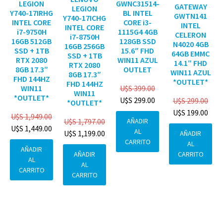
GWNC31514-
LEGION
GATEWAY
LEGION
BL INTEL
Y740-17IRHG
GWTN141
Y740-17ICHG
CORE i3-
INTEL CORE
INTEL
INTEL CORE
1115G4 4GB
i7-9750H
CELERON
i7-8750H
128GB SSD
16GB 512GB
N4020 4GB
16GB 256GB
15.6″ FHD
SSD + 1TB
64GB EMMC
SSD + 1TB
WIN11 AZUL
RTX 2080
14.1″ FHD
RTX 2080
OUTLET
8GB 17.3″
WIN11 AZUL
8GB 17.3″
FHD 144HZ
*OUTLET*
FHD 144HZ
U$S
399.00
WIN11
WIN11
*OUTLET*
U$S
299.00
U$S
299.00
*OUTLET*
U$S
199.00
U$S
1,949.00
AÑADIR
U$S
1,797.00
U$S
1,449.00
AL
U$S
1,199.00
AÑADIR
CARRITO
AL
AÑADIR
CARRITO
AÑADIR
AL
AL
CARRITO
CARRITO