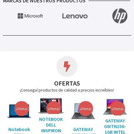
MARCAS DE NUESTROS PRODUCTOS
OFERTAS
¡Conseguí productos de calidad a precios increíbles!
¡Oferta!
¡Oferta!
¡Oferta!
¡Oferta!
NOTEBOOK
GATEWAY
DELL
GWTN156-
Notebook
GATEWAY
INSPIRON
1GR INTEL