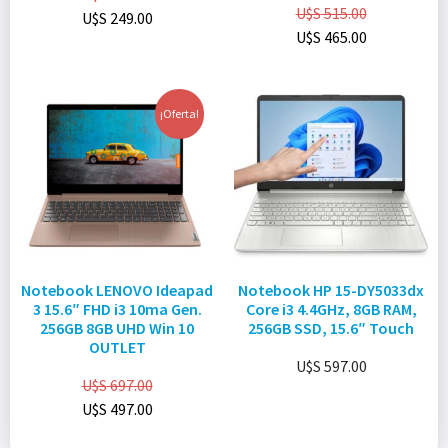
U$S
515.00
U$S
249.00
U$S
465.00
¡Oferta!
Notebook LENOVO Ideapad
Notebook HP 15-DY5033dx
3 15.6″ FHD i3 10ma Gen.
Core i3 4.4GHz, 8GB RAM,
256GB 8GB UHD Win 10
256GB SSD, 15.6″ Touch
OUTLET
U$S
597.00
U$S
697.00
U$S
497.00