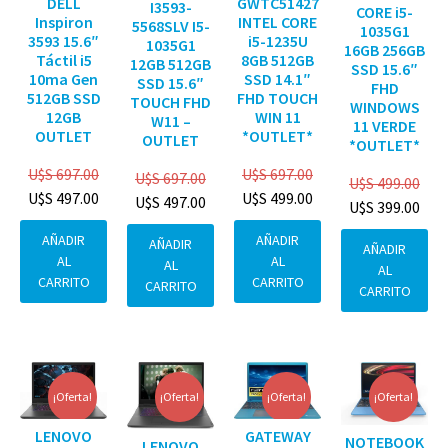
DELL
GWTC51427
I3593-
CORE i5-
Inspiron
INTEL CORE
5568SLV I5-
1035G1
3593 15.6″
i5-1235U
1035G1
16GB 256GB
Táctil i5
8GB 512GB
12GB 512GB
SSD 15.6″
10ma Gen
SSD 14.1″
SSD 15.6″
FHD
512GB SSD
FHD TOUCH
TOUCH FHD
WINDOWS
12GB
WIN 11
W11 –
11 VERDE
OUTLET
*OUTLET*
OUTLET
*OUTLET*
U$S
697.00
U$S
697.00
U$S
697.00
U$S
499.00
U$S
497.00
U$S
499.00
U$S
497.00
U$S
399.00
AÑADIR
AÑADIR
AÑADIR
AÑADIR
AL
AL
AL
AL
CARRITO
CARRITO
CARRITO
CARRITO
¡Oferta!
¡Oferta!
¡Oferta!
¡Oferta!
GATEWAY
LENOVO
NOTEBOOK
LENOVO