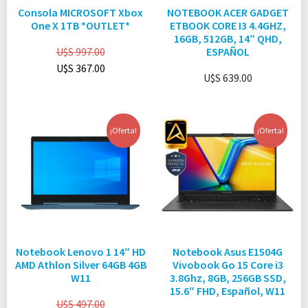
Consola MICROSOFT Xbox
NOTEBOOK ACER GADGET
One X 1TB *OUTLET*
ETBOOK CORE I3 4.4GHZ,
16GB, 512GB, 14″ QHD,
U$S
997.00
ESPAÑOL
U$S
367.00
U$S
639.00
¡Oferta!
¡Oferta!
Notebook Lenovo 1 14″ HD
Notebook Asus E1504G
AMD Athlon Silver 64GB 4GB
Vivobook Go 15 Core i3
W11
3.8Ghz, 8GB, 256GB SSD,
15.6″ FHD, Español, W11
U$S
497.00