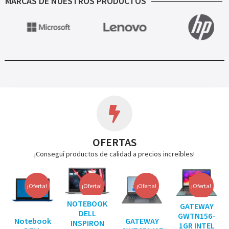
MARCAS DE NUESTROS PRODUCTOS
OFERTAS
¡Conseguí productos de calidad a precios increíbles!
¡Oferta!
¡Oferta!
¡Oferta!
¡Oferta!
NOTEBOOK
GATEWAY
DELL
GWTN156-
Notebook
GATEWAY
INSPIRON
1GR INTEL