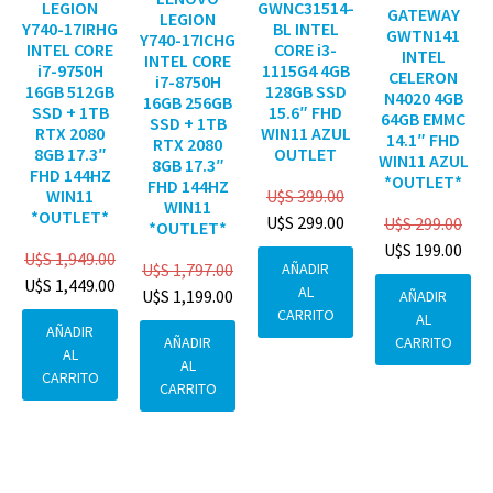
GWNC31514-
LEGION
GATEWAY
LEGION
BL INTEL
Y740-17IRHG
GWTN141
Y740-17ICHG
CORE i3-
INTEL CORE
INTEL
INTEL CORE
1115G4 4GB
i7-9750H
CELERON
i7-8750H
128GB SSD
16GB 512GB
N4020 4GB
16GB 256GB
15.6″ FHD
SSD + 1TB
64GB EMMC
SSD + 1TB
WIN11 AZUL
RTX 2080
14.1″ FHD
RTX 2080
OUTLET
8GB 17.3″
WIN11 AZUL
8GB 17.3″
FHD 144HZ
*OUTLET*
FHD 144HZ
U$S
399.00
WIN11
WIN11
*OUTLET*
U$S
299.00
U$S
299.00
*OUTLET*
U$S
199.00
U$S
1,949.00
AÑADIR
U$S
1,797.00
U$S
1,449.00
AL
U$S
1,199.00
AÑADIR
CARRITO
AL
AÑADIR
CARRITO
AÑADIR
AL
AL
CARRITO
CARRITO