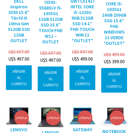
DELL
GWTC51427
I3593-
CORE i5-
Inspiron
INTEL CORE
5568SLV I5-
1035G1
3593 15.6″
i5-1235U
1035G1
16GB 256GB
Táctil i5
8GB 512GB
12GB 512GB
SSD 15.6″
10ma Gen
SSD 14.1″
SSD 15.6″
FHD
512GB SSD
FHD TOUCH
TOUCH FHD
WINDOWS
12GB
WIN 11
W11 –
11 VERDE
OUTLET
*OUTLET*
OUTLET
*OUTLET*
U$S
697.00
U$S
697.00
U$S
697.00
U$S
499.00
U$S
497.00
U$S
499.00
U$S
497.00
U$S
399.00
AÑADIR
AÑADIR
AÑADIR
AÑADIR
AL
AL
AL
AL
CARRITO
CARRITO
CARRITO
CARRITO
¡Oferta!
¡Oferta!
¡Oferta!
¡Oferta!
GATEWAY
LENOVO
NOTEBOOK
LENOVO