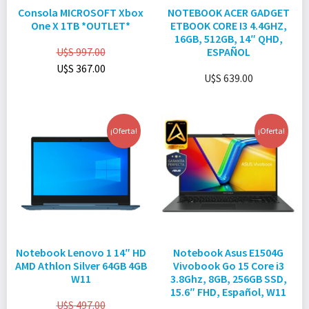
Consola MICROSOFT Xbox
NOTEBOOK ACER GADGET
One X 1TB *OUTLET*
ETBOOK CORE I3 4.4GHZ,
16GB, 512GB, 14″ QHD,
U$S
997.00
ESPAÑOL
U$S
367.00
U$S
639.00
¡Oferta!
¡Oferta!
Notebook Lenovo 1 14″ HD
Notebook Asus E1504G
AMD Athlon Silver 64GB 4GB
Vivobook Go 15 Core i3
W11
3.8Ghz, 8GB, 256GB SSD,
15.6″ FHD, Español, W11
U$S
497.00