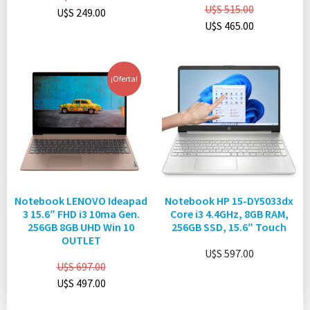
U$S
515.00
U$S
249.00
U$S
465.00
¡Oferta!
Notebook LENOVO Ideapad
Notebook HP 15-DY5033dx
3 15.6″ FHD i3 10ma Gen.
Core i3 4.4GHz, 8GB RAM,
256GB 8GB UHD Win 10
256GB SSD, 15.6″ Touch
OUTLET
U$S
597.00
U$S
697.00
U$S
497.00