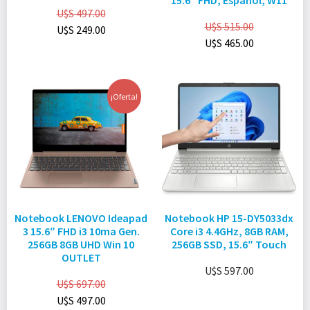
15.6″ FHD, Español, W11
U$S
497.00
U$S
515.00
U$S
249.00
U$S
465.00
¡Oferta!
Notebook LENOVO Ideapad
Notebook HP 15-DY5033dx
3 15.6″ FHD i3 10ma Gen.
Core i3 4.4GHz, 8GB RAM,
256GB 8GB UHD Win 10
256GB SSD, 15.6″ Touch
OUTLET
U$S
597.00
U$S
697.00
U$S
497.00