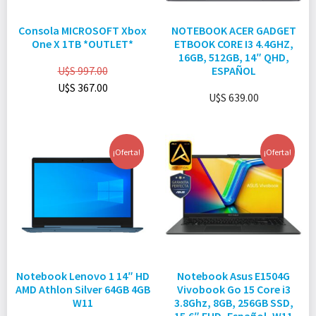
Consola MICROSOFT Xbox
NOTEBOOK ACER GADGET
One X 1TB *OUTLET*
ETBOOK CORE I3 4.4GHZ,
16GB, 512GB, 14″ QHD,
U$S
997.00
ESPAÑOL
U$S
367.00
U$S
639.00
¡Oferta!
¡Oferta!
Notebook Lenovo 1 14″ HD
Notebook Asus E1504G
AMD Athlon Silver 64GB 4GB
Vivobook Go 15 Core i3
W11
3.8Ghz, 8GB, 256GB SSD,