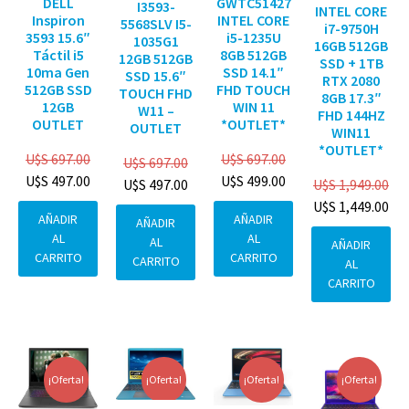
DELL
GWTC51427
I3593-
INTEL CORE
Inspiron
INTEL CORE
5568SLV I5-
i7-9750H
3593 15.6″
i5-1235U
1035G1
16GB 512GB
Táctil i5
8GB 512GB
12GB 512GB
SSD + 1TB
10ma Gen
SSD 14.1″
SSD 15.6″
RTX 2080
512GB SSD
FHD TOUCH
TOUCH FHD
8GB 17.3″
12GB
WIN 11
W11 –
FHD 144HZ
OUTLET
*OUTLET*
OUTLET
WIN11
*OUTLET*
U$S
697.00
U$S
697.00
U$S
697.00
U$S
497.00
U$S
499.00
U$S
1,949.00
U$S
497.00
U$S
1,449.00
AÑADIR
AÑADIR
AÑADIR
AL
AL
AL
AÑADIR
CARRITO
CARRITO
CARRITO
AL
CARRITO
¡Oferta!
¡Oferta!
¡Oferta!
¡Oferta!