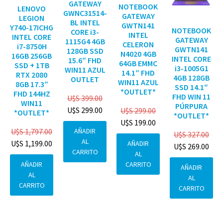
GATEWAY
NOTEBOOK
LENOVO
GWNC31514-
GATEWAY
LEGION
BL INTEL
GWTN141
Y740-17ICHG
NOTEBOOK
CORE i3-
INTEL
INTEL CORE
GATEWAY
1115G4 4GB
CELERON
i7-8750H
GWTN141
128GB SSD
N4020 4GB
16GB 256GB
INTEL CORE
15.6″ FHD
64GB EMMC
SSD + 1TB
i3-1005G1
WIN11 AZUL
14.1″ FHD
RTX 2080
4GB 128GB
OUTLET
WIN11 AZUL
8GB 17.3″
SSD 14.1″
*OUTLET*
FHD 144HZ
FHD WIN 11
U$S
399.00
WIN11
PÚRPURA
U$S
299.00
U$S
299.00
*OUTLET*
*OUTLET*
U$S
199.00
AÑADIR
U$S
1,797.00
U$S
327.00
AL
U$S
1,199.00
AÑADIR
U$S
269.00
CARRITO
AL
CARRITO
AÑADIR
AÑADIR
AL
AL
CARRITO
CARRITO