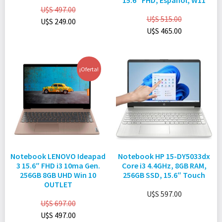
15.6″ FHD, Español, W11
U$S
497.00
U$S
515.00
U$S
249.00
U$S
465.00
¡Oferta!
Notebook LENOVO Ideapad
Notebook HP 15-DY5033dx
3 15.6″ FHD i3 10ma Gen.
Core i3 4.4GHz, 8GB RAM,
256GB 8GB UHD Win 10
256GB SSD, 15.6″ Touch
OUTLET
U$S
597.00
U$S
697.00
U$S
497.00