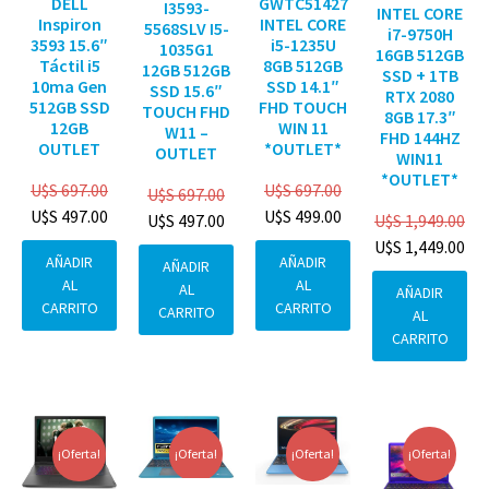
DELL
GWTC51427
I3593-
INTEL CORE
Inspiron
INTEL CORE
5568SLV I5-
i7-9750H
3593 15.6″
i5-1235U
1035G1
16GB 512GB
Táctil i5
8GB 512GB
12GB 512GB
SSD + 1TB
10ma Gen
SSD 14.1″
SSD 15.6″
RTX 2080
512GB SSD
FHD TOUCH
TOUCH FHD
8GB 17.3″
12GB
WIN 11
W11 –
FHD 144HZ
OUTLET
*OUTLET*
OUTLET
WIN11
*OUTLET*
U$S
697.00
U$S
697.00
U$S
697.00
U$S
497.00
U$S
499.00
U$S
1,949.00
U$S
497.00
U$S
1,449.00
AÑADIR
AÑADIR
AÑADIR
AL
AL
AL
AÑADIR
CARRITO
CARRITO
CARRITO
AL
CARRITO
¡Oferta!
¡Oferta!
¡Oferta!
¡Oferta!