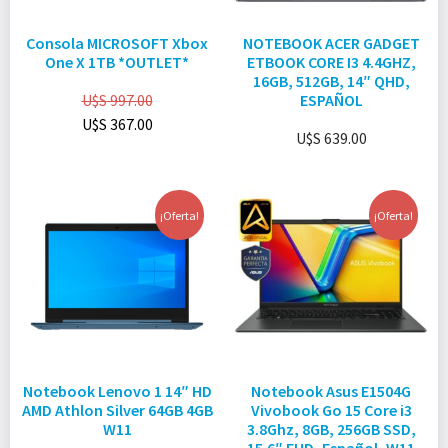
Consola MICROSOFT Xbox
NOTEBOOK ACER GADGET
One X 1TB *OUTLET*
ETBOOK CORE I3 4.4GHZ,
16GB, 512GB, 14″ QHD,
U$S
997.00
ESPAÑOL
U$S
367.00
U$S
639.00
¡Oferta!
¡Oferta!
Notebook Lenovo 1 14″ HD
Notebook Asus E1504G
AMD Athlon Silver 64GB 4GB
Vivobook Go 15 Core i3
W11
3.8Ghz, 8GB, 256GB SSD,