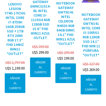
GATEWAY
NOTEBOOK
LENOVO
GWNC31514-
GATEWAY
LEGION
BL INTEL
GWTN141
Y740-17ICHG
NOTEBOOK
CORE i3-
INTEL
INTEL CORE
GATEWAY
1115G4 4GB
CELERON
i7-8750H
GWTN141
128GB SSD
N4020 4GB
16GB 256GB
INTEL CORE
15.6″ FHD
64GB EMMC
SSD + 1TB
i3-1005G1
WIN11 AZUL
14.1″ FHD
RTX 2080
4GB 128GB
OUTLET
WIN11 AZUL
8GB 17.3″
SSD 14.1″
*OUTLET*
FHD 144HZ
FHD WIN 11
U$S
399.00
WIN11
PÚRPURA
U$S
299.00
U$S
299.00
*OUTLET*
*OUTLET*
U$S
199.00
AÑADIR
U$S
1,797.00
U$S
327.00
AL
U$S
1,199.00
AÑADIR
U$S
269.00
CARRITO
AL
CARRITO
AÑADIR
AÑADIR
AL
AL
CARRITO
CARRITO