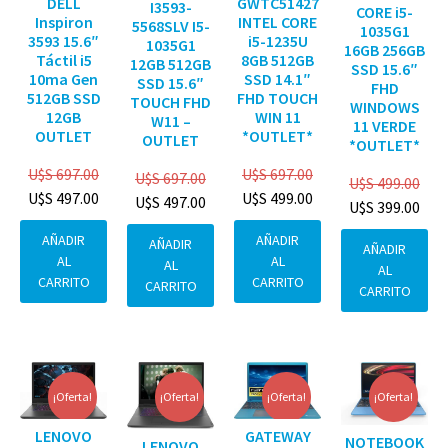
DELL
GWTC51427
I3593-
CORE i5-
Inspiron
INTEL CORE
5568SLV I5-
1035G1
3593 15.6″
i5-1235U
1035G1
16GB 256GB
Táctil i5
8GB 512GB
12GB 512GB
SSD 15.6″
10ma Gen
SSD 14.1″
SSD 15.6″
FHD
512GB SSD
FHD TOUCH
TOUCH FHD
WINDOWS
12GB
WIN 11
W11 –
11 VERDE
OUTLET
*OUTLET*
OUTLET
*OUTLET*
U$S
697.00
U$S
697.00
U$S
697.00
U$S
499.00
U$S
497.00
U$S
499.00
U$S
497.00
U$S
399.00
AÑADIR
AÑADIR
AÑADIR
AÑADIR
AL
AL
AL
AL
CARRITO
CARRITO
CARRITO
CARRITO
¡Oferta!
¡Oferta!
¡Oferta!
¡Oferta!
GATEWAY
LENOVO
NOTEBOOK
LENOVO