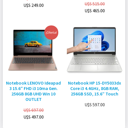
U$S
515.00
U$S
249.00
U$S
465.00
¡Oferta!
Notebook LENOVO Ideapad
Notebook HP 15-DY5033dx
3 15.6″ FHD i3 10ma Gen.
Core i3 4.4GHz, 8GB RAM,
256GB 8GB UHD Win 10
256GB SSD, 15.6″ Touch
OUTLET
U$S
597.00
U$S
697.00
U$S
497.00