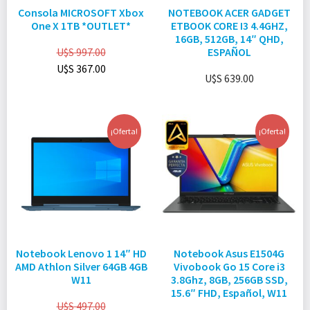
Consola MICROSOFT Xbox
NOTEBOOK ACER GADGET
One X 1TB *OUTLET*
ETBOOK CORE I3 4.4GHZ,
16GB, 512GB, 14″ QHD,
U$S
997.00
ESPAÑOL
U$S
367.00
U$S
639.00
¡Oferta!
¡Oferta!
Notebook Lenovo 1 14″ HD
Notebook Asus E1504G
AMD Athlon Silver 64GB 4GB
Vivobook Go 15 Core i3
W11
3.8Ghz, 8GB, 256GB SSD,
15.6″ FHD, Español, W11
U$S
497.00