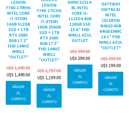
GWNC31514-
LEGION
GATEWAY
LEGION
BL INTEL
Y740-17IRHG
GWTN141
Y740-17ICHG
CORE i3-
INTEL CORE
INTEL
INTEL CORE
1115G4 4GB
i7-9750H
CELERON
i7-8750H
128GB SSD
16GB 512GB
N4020 4GB
16GB 256GB
15.6″ FHD
SSD + 1TB
64GB EMMC
SSD + 1TB
WIN11 AZUL
RTX 2080
14.1″ FHD
RTX 2080
OUTLET
8GB 17.3″
WIN11 AZUL
8GB 17.3″
FHD 144HZ
*OUTLET*
FHD 144HZ
U$S
399.00
WIN11
WIN11
*OUTLET*
U$S
299.00
U$S
299.00
*OUTLET*
U$S
199.00
U$S
1,949.00
AÑADIR
U$S
1,797.00
U$S
1,449.00
AL
U$S
1,199.00
AÑADIR
CARRITO
AL
AÑADIR
CARRITO
AÑADIR
AL
AL
CARRITO
CARRITO