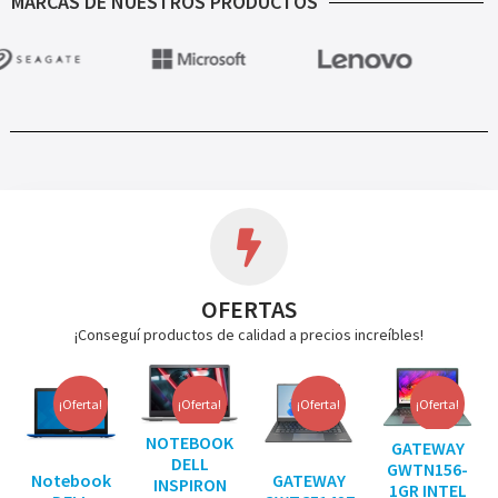
MARCAS DE NUESTROS PRODUCTOS
OFERTAS
¡Conseguí productos de calidad a precios increíbles!
¡Oferta!
¡Oferta!
¡Oferta!
¡Oferta!
NOTEBOOK
GATEWAY
DELL
GWTN156-
Notebook
GATEWAY
INSPIRON
1GR INTEL