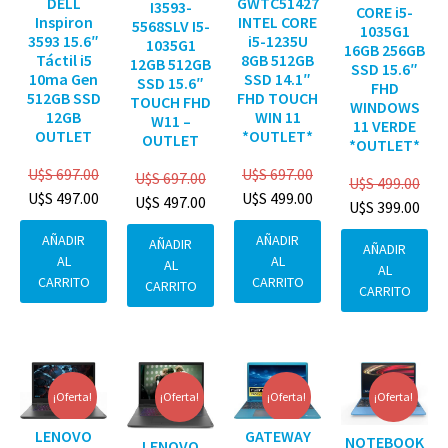
DELL
GWTC51427
I3593-
CORE i5-
Inspiron
INTEL CORE
5568SLV I5-
1035G1
3593 15.6″
i5-1235U
1035G1
16GB 256GB
Táctil i5
8GB 512GB
12GB 512GB
SSD 15.6″
10ma Gen
SSD 14.1″
SSD 15.6″
FHD
512GB SSD
FHD TOUCH
TOUCH FHD
WINDOWS
12GB
WIN 11
W11 –
11 VERDE
OUTLET
*OUTLET*
OUTLET
*OUTLET*
U$S
697.00
U$S
697.00
U$S
697.00
U$S
499.00
U$S
497.00
U$S
499.00
U$S
497.00
U$S
399.00
AÑADIR
AÑADIR
AÑADIR
AÑADIR
AL
AL
AL
AL
CARRITO
CARRITO
CARRITO
CARRITO
¡Oferta!
¡Oferta!
¡Oferta!
¡Oferta!
GATEWAY
LENOVO
NOTEBOOK
LENOVO