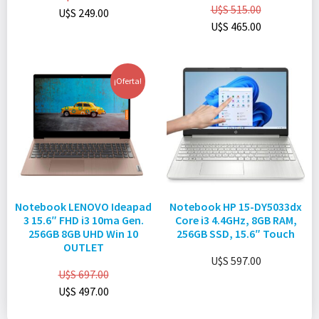
U$S
515.00
U$S
249.00
U$S
465.00
¡Oferta!
Notebook LENOVO Ideapad
Notebook HP 15-DY5033dx
3 15.6″ FHD i3 10ma Gen.
Core i3 4.4GHz, 8GB RAM,
256GB 8GB UHD Win 10
256GB SSD, 15.6″ Touch
OUTLET
U$S
597.00
U$S
697.00
U$S
497.00