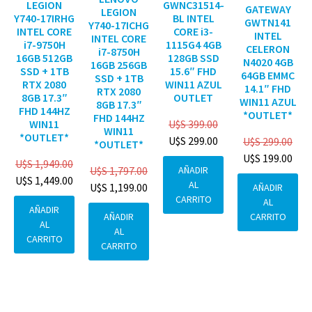
GWNC31514-
LEGION
GATEWAY
LEGION
BL INTEL
Y740-17IRHG
GWTN141
Y740-17ICHG
CORE i3-
INTEL CORE
INTEL
INTEL CORE
1115G4 4GB
i7-9750H
CELERON
i7-8750H
128GB SSD
16GB 512GB
N4020 4GB
16GB 256GB
15.6″ FHD
SSD + 1TB
64GB EMMC
SSD + 1TB
WIN11 AZUL
RTX 2080
14.1″ FHD
RTX 2080
OUTLET
8GB 17.3″
WIN11 AZUL
8GB 17.3″
FHD 144HZ
*OUTLET*
FHD 144HZ
U$S
399.00
WIN11
WIN11
*OUTLET*
U$S
299.00
U$S
299.00
*OUTLET*
U$S
199.00
U$S
1,949.00
AÑADIR
U$S
1,797.00
U$S
1,449.00
AL
U$S
1,199.00
AÑADIR
CARRITO
AL
AÑADIR
CARRITO
AÑADIR
AL
AL
CARRITO
CARRITO