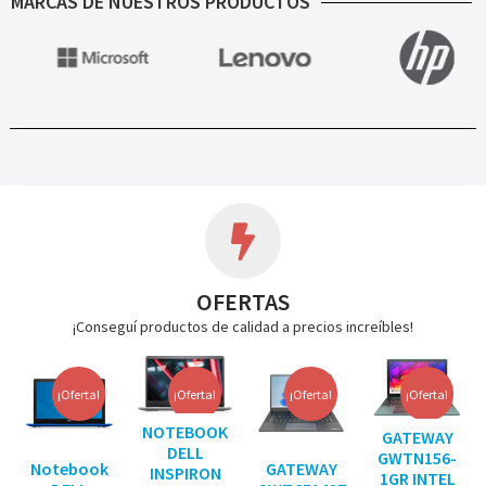
MARCAS DE NUESTROS PRODUCTOS
OFERTAS
¡Conseguí productos de calidad a precios increíbles!
¡Oferta!
¡Oferta!
¡Oferta!
¡Oferta!
NOTEBOOK
GATEWAY
DELL
GWTN156-
Notebook
GATEWAY
INSPIRON
1GR INTEL