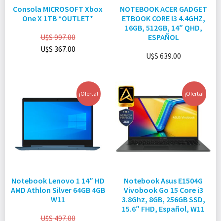
Consola MICROSOFT Xbox
NOTEBOOK ACER GADGET
One X 1TB *OUTLET*
ETBOOK CORE I3 4.4GHZ,
16GB, 512GB, 14″ QHD,
U$S
997.00
ESPAÑOL
U$S
367.00
U$S
639.00
¡Oferta!
¡Oferta!
Notebook Lenovo 1 14″ HD
Notebook Asus E1504G
AMD Athlon Silver 64GB 4GB
Vivobook Go 15 Core i3
W11
3.8Ghz, 8GB, 256GB SSD,
15.6″ FHD, Español, W11
U$S
497.00