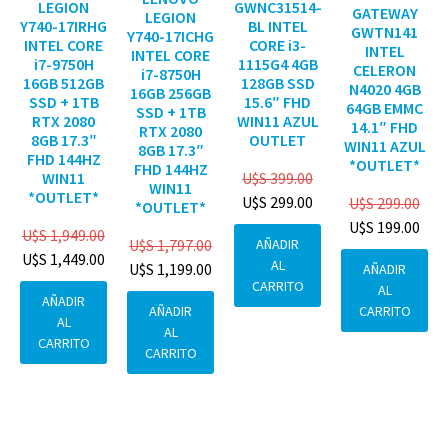
GWNC31514-
LEGION
GATEWAY
LEGION
BL INTEL
Y740-17IRHG
GWTN141
Y740-17ICHG
CORE i3-
INTEL CORE
INTEL
INTEL CORE
1115G4 4GB
i7-9750H
CELERON
i7-8750H
128GB SSD
16GB 512GB
N4020 4GB
16GB 256GB
15.6″ FHD
SSD + 1TB
64GB EMMC
SSD + 1TB
WIN11 AZUL
RTX 2080
14.1″ FHD
RTX 2080
OUTLET
8GB 17.3″
WIN11 AZUL
8GB 17.3″
FHD 144HZ
*OUTLET*
FHD 144HZ
U$S
399.00
WIN11
WIN11
*OUTLET*
U$S
299.00
U$S
299.00
*OUTLET*
U$S
199.00
U$S
1,949.00
AÑADIR
U$S
1,797.00
U$S
1,449.00
AL
U$S
1,199.00
AÑADIR
CARRITO
AL
AÑADIR
CARRITO
AÑADIR
AL
AL
CARRITO
CARRITO