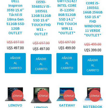
DELL
GWTC51427
I3593-
CORE i5-
Inspiron
INTEL CORE
5568SLV I5-
1035G1
3593 15.6″
i5-1235U
1035G1
16GB 256GB
Táctil i5
8GB 512GB
12GB 512GB
SSD 15.6″
10ma Gen
SSD 14.1″
SSD 15.6″
FHD
512GB SSD
FHD TOUCH
TOUCH FHD
WINDOWS
12GB
WIN 11
W11 –
11 VERDE
OUTLET
*OUTLET*
OUTLET
*OUTLET*
U$S
697.00
U$S
697.00
U$S
697.00
U$S
499.00
U$S
497.00
U$S
499.00
U$S
497.00
U$S
399.00
AÑADIR
AÑADIR
AÑADIR
AÑADIR
AL
AL
AL
AL
CARRITO
CARRITO
CARRITO
CARRITO
¡Oferta!
¡Oferta!
¡Oferta!
¡Oferta!
GATEWAY
LENOVO
NOTEBOOK
LENOVO