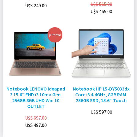
U$S
515.00
U$S
249.00
U$S
465.00
¡Oferta!
Notebook LENOVO Ideapad
Notebook HP 15-DY5033dx
3 15.6″ FHD i3 10ma Gen.
Core i3 4.4GHz, 8GB RAM,
256GB 8GB UHD Win 10
256GB SSD, 15.6″ Touch
OUTLET
U$S
597.00
U$S
697.00
U$S
497.00