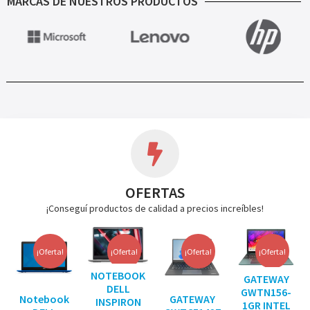
MARCAS DE NUESTROS PRODUCTOS
OFERTAS
¡Conseguí productos de calidad a precios increíbles!
¡Oferta!
¡Oferta!
¡Oferta!
¡Oferta!
NOTEBOOK
GATEWAY
DELL
GWTN156-
Notebook
GATEWAY
INSPIRON
1GR INTEL