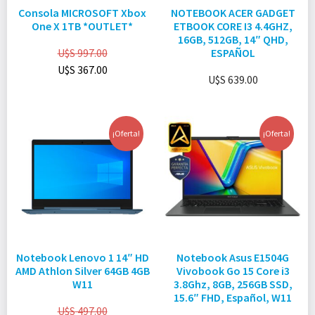
Consola MICROSOFT Xbox
NOTEBOOK ACER GADGET
One X 1TB *OUTLET*
ETBOOK CORE I3 4.4GHZ,
16GB, 512GB, 14″ QHD,
U$S
997.00
ESPAÑOL
U$S
367.00
U$S
639.00
¡Oferta!
¡Oferta!
Notebook Lenovo 1 14″ HD
Notebook Asus E1504G
AMD Athlon Silver 64GB 4GB
Vivobook Go 15 Core i3
W11
3.8Ghz, 8GB, 256GB SSD,
15.6″ FHD, Español, W11
U$S
497.00