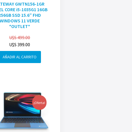
ATEWAY GWTN156-1GR
EL CORE i5-1035G1 16GB
256GB SSD 15.6″ FHD
WINDOWS 11 VERDE
*OUTLET*
U$S
499.00
U$S
399.00
AÑADIR AL CARRITO
¡Oferta!