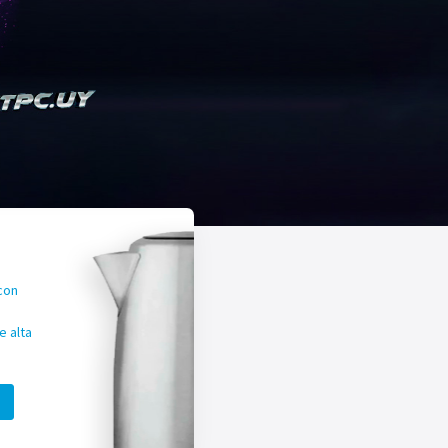
con
 alta