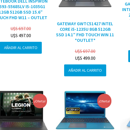
TEBOOK DELL INSPIRON
G
3593-5568SLV I5-1035G1
INT
12GB 512GB SSD 15.6″
UCH FHD W11 – OUTLET
GATEWAY GWTC51427 INTEL
U$S
697.00
CORE i5-1235U 8GB 512GB
SSD 14.1″ FHD TOUCH WIN 11
U$S
497.00
*OUTLET*
AÑADIR AL CARRITO
U$S
697.00
U$S
499.00
AÑADIR AL CARRITO
¡Oferta!
¡Oferta!