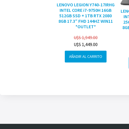
LENOVO LEGION Y740-17IRHG
INTEL CORE i7-9750H 16GB
LEN
512GB SSD + 1TB RTX 2080
IN
8GB 17.3″ FHD 144HZ WIN11
25
*OUTLET*
8GB
U$S
1,949.00
U$S
1,449.00
AÑADIR AL CARRITO