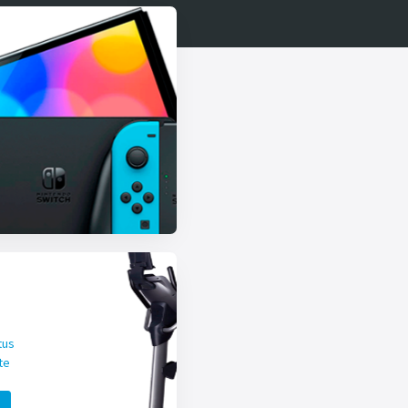
tus
te