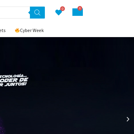
0
0
ets
Cyber Week