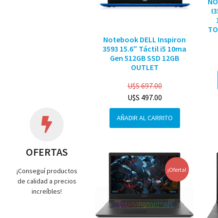
NO
I
TO
Notebook DELL Inspiron
3593 15.6″ Táctil i5 10ma
Gen 512GB SSD 12GB
OUTLET
U$S
697.00
U$S
497.00
AÑADIR AL CARRITO
OFERTAS
¡Oferta!
¡Conseguí productos
de calidad a precios
increíbles!