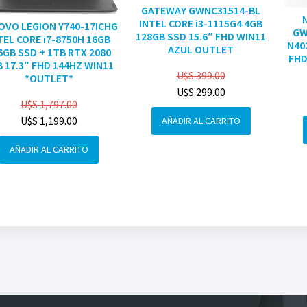
GATEWAY GWNC31514-BL
INTEL CORE i3-1115G4 4GB
OVO LEGION Y740-17ICHG
GW
128GB SSD 15.6″ FHD WIN11
TEL CORE i7-8750H 16GB
N40
AZUL OUTLET
6GB SSD + 1TB RTX 2080
FHD
 17.3″ FHD 144HZ WIN11
U$S
399.00
*OUTLET*
U$S
299.00
U$S
1,797.00
U$S
1,199.00
AÑADIR AL CARRITO
AÑADIR AL CARRITO