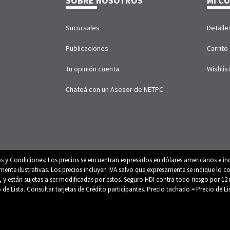
SOBRE NOSOTROS
MI C
Sucursales
Detalle
Publicaciones
Carrito
Tu opinión cuenta
Wishlis
Chateá con un Asesor de NETPC
os y Condiciones: Los precios se encuentran expresados en dólares americanos e inc
e ilustrativas. Los precios incluyen IVA salvo que expresamente se indique lo con
es, y están sujetas a ser modificadas por estos. Seguro HDI contra todo riesgo por
o de Lista. Consultar tarjetas de Crédito participantes. Precio tachado = Precio de L