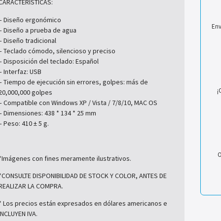
CARACTERÍSTICAS:
– Diseño ergonómico
Env
– Diseño a prueba de agua
– Diseño tradicional
– Teclado cómodo, silencioso y preciso
– Disposición del teclado: Español
– Interfaz: USB
– Tiempo de ejecución sin errores, golpes: más de
¡
20,000,000 golpes
– Compatible con Windows XP / Vista / 7/8/10, MAC OS
– Dimensiones: 438 * 134 * 25 mm
– Peso: 410 ± 5 g.
O
*Imágenes con fines meramente ilustrativos.
*CONSULTE DISPONIBILIDAD DE STOCK Y COLOR, ANTES DE
REALIZAR LA COMPRA.
* Los precios están expresados en dólares americanos e
INCLUYEN IVA.