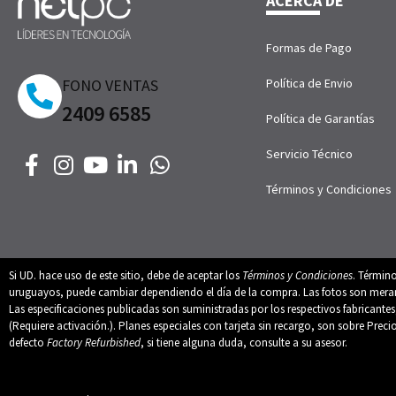
ACERCA DE
Formas de Pago
FONO VENTAS
Política de Envio
2409 6585
Política de Garantías
Servicio Técnico
Términos y Condiciones
Si UD. hace uso de este sitio, debe de aceptar los
Términos y Condiciones
. Términ
uruguayos, puede cambiar dependiendo el día de la compra. Las fotos son merament
Las especificaciones publicadas son suministradas por los respectivos fabricant
(Requiere activación.). Planes especiales con tarjeta sin recargo, son sobre Preci
defecto
Factory Refurbished
, si tiene alguna duda, consulte a su asesor.