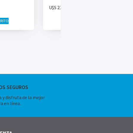
U$S
217.00
RRITO
AÑADIR AL CARRITO
OS SEGUROS
 y disfruta de la mejor
a en línea.