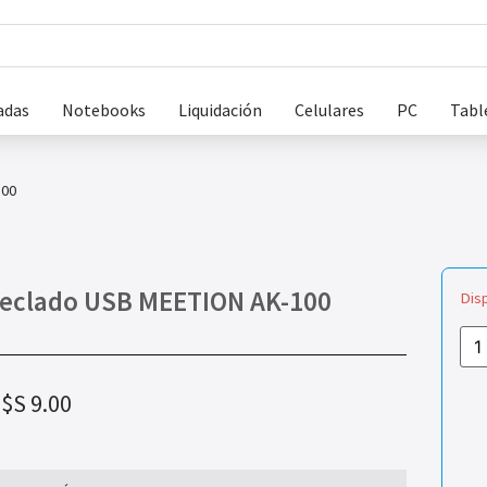
adas
Notebooks
Liquidación
Celulares
PC
Tabl
100
eclado USB MEETION AK-100
Dis
$S
9.00