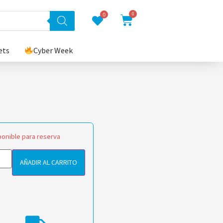
0
0
ets
Cyber Week
ponible para reserva
AÑADIR AL CARRITO