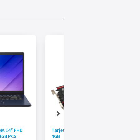
MA 14″ FHD
Tarjeta De Video BIOSTAR RX560
4GB PCS
4GB