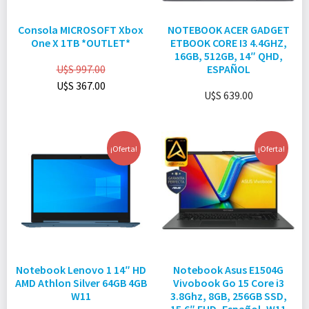
Consola MICROSOFT Xbox
NOTEBOOK ACER GADGET
One X 1TB *OUTLET*
ETBOOK CORE I3 4.4GHZ,
16GB, 512GB, 14″ QHD,
U$S
997.00
ESPAÑOL
U$S
367.00
U$S
639.00
¡Oferta!
¡Oferta!
Notebook Lenovo 1 14″ HD
Notebook Asus E1504G
AMD Athlon Silver 64GB 4GB
Vivobook Go 15 Core i3
W11
3.8Ghz, 8GB, 256GB SSD,