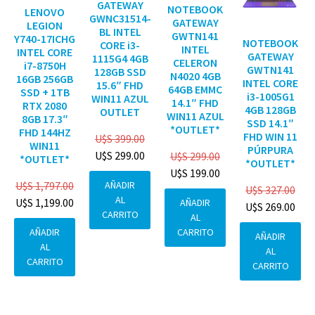
GATEWAY
NOTEBOOK
LENOVO
GWNC31514-
GATEWAY
LEGION
BL INTEL
GWTN141
Y740-17ICHG
NOTEBOOK
CORE i3-
INTEL
INTEL CORE
GATEWAY
1115G4 4GB
CELERON
i7-8750H
GWTN141
128GB SSD
N4020 4GB
16GB 256GB
INTEL CORE
15.6″ FHD
64GB EMMC
SSD + 1TB
i3-1005G1
WIN11 AZUL
14.1″ FHD
RTX 2080
4GB 128GB
OUTLET
WIN11 AZUL
8GB 17.3″
SSD 14.1″
*OUTLET*
FHD 144HZ
FHD WIN 11
U$S
399.00
WIN11
PÚRPURA
U$S
299.00
U$S
299.00
*OUTLET*
*OUTLET*
U$S
199.00
AÑADIR
U$S
1,797.00
U$S
327.00
AL
U$S
1,199.00
AÑADIR
U$S
269.00
CARRITO
AL
CARRITO
AÑADIR
AÑADIR
AL
AL
CARRITO
CARRITO