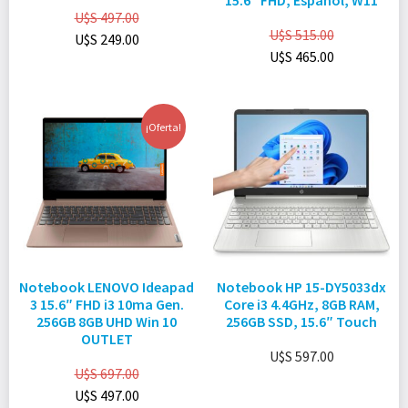
15.6″ FHD, Español, W11
U$S
497.00
U$S
515.00
U$S
249.00
U$S
465.00
¡Oferta!
Notebook LENOVO Ideapad
Notebook HP 15-DY5033dx
3 15.6″ FHD i3 10ma Gen.
Core i3 4.4GHz, 8GB RAM,
256GB 8GB UHD Win 10
256GB SSD, 15.6″ Touch
OUTLET
U$S
597.00
U$S
697.00
U$S
497.00