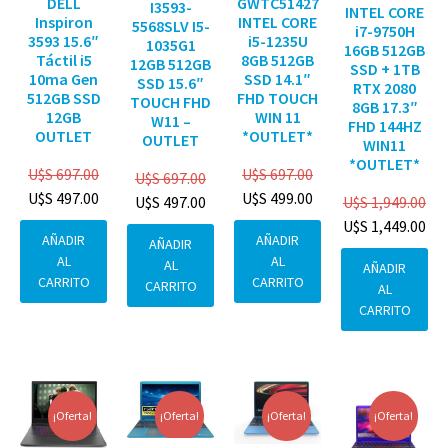
DELL
GWTC51427
I3593-
INTEL CORE
Inspiron
INTEL CORE
5568SLV I5-
i7-9750H
3593 15.6″
i5-1235U
1035G1
16GB 512GB
Táctil i5
8GB 512GB
12GB 512GB
SSD + 1TB
10ma Gen
SSD 14.1″
SSD 15.6″
RTX 2080
512GB SSD
FHD TOUCH
TOUCH FHD
8GB 17.3″
12GB
WIN 11
W11 –
FHD 144HZ
OUTLET
*OUTLET*
OUTLET
WIN11
*OUTLET*
U$S
697.00
U$S
697.00
U$S
697.00
U$S
497.00
U$S
499.00
U$S
1,949.00
U$S
497.00
U$S
1,449.00
AÑADIR
AÑADIR
AÑADIR
AL
AL
AL
AÑADIR
CARRITO
CARRITO
CARRITO
AL
CARRITO
¡Oferta!
¡Oferta!
¡Oferta!
¡Oferta!