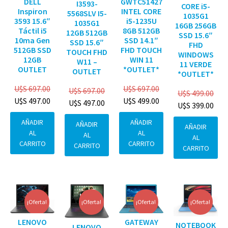
DELL
GWTC51427
I3593-
CORE i5-
Inspiron
INTEL CORE
5568SLV I5-
1035G1
3593 15.6″
i5-1235U
1035G1
16GB 256GB
Táctil i5
8GB 512GB
12GB 512GB
SSD 15.6″
10ma Gen
SSD 14.1″
SSD 15.6″
FHD
512GB SSD
FHD TOUCH
TOUCH FHD
WINDOWS
12GB
WIN 11
W11 –
11 VERDE
OUTLET
*OUTLET*
OUTLET
*OUTLET*
U$S
697.00
U$S
697.00
U$S
697.00
U$S
499.00
U$S
497.00
U$S
499.00
U$S
497.00
U$S
399.00
AÑADIR
AÑADIR
AÑADIR
AÑADIR
AL
AL
AL
AL
CARRITO
CARRITO
CARRITO
CARRITO
¡Oferta!
¡Oferta!
¡Oferta!
¡Oferta!
GATEWAY
LENOVO
NOTEBOOK
LENOVO