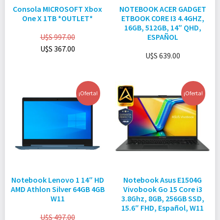
Consola MICROSOFT Xbox
NOTEBOOK ACER GADGET
One X 1TB *OUTLET*
ETBOOK CORE I3 4.4GHZ,
16GB, 512GB, 14″ QHD,
U$S
997.00
ESPAÑOL
U$S
367.00
U$S
639.00
¡Oferta!
¡Oferta!
Notebook Lenovo 1 14″ HD
Notebook Asus E1504G
AMD Athlon Silver 64GB 4GB
Vivobook Go 15 Core i3
W11
3.8Ghz, 8GB, 256GB SSD,
15.6″ FHD, Español, W11
U$S
497.00