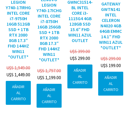
GWNC31514-
LEGION
GATEWAY
LEGION
BL INTEL
Y740-17IRHG
GWTN141
Y740-17ICHG
CORE i3-
INTEL CORE
INTEL
INTEL CORE
1115G4 4GB
i7-9750H
CELERON
i7-8750H
128GB SSD
16GB 512GB
N4020 4GB
16GB 256GB
15.6″ FHD
SSD + 1TB
64GB EMMC
SSD + 1TB
WIN11 AZUL
RTX 2080
14.1″ FHD
RTX 2080
OUTLET
8GB 17.3″
WIN11 AZUL
8GB 17.3″
FHD 144HZ
*OUTLET*
FHD 144HZ
U$S
399.00
WIN11
WIN11
*OUTLET*
U$S
299.00
U$S
299.00
*OUTLET*
U$S
199.00
U$S
1,949.00
AÑADIR
U$S
1,797.00
U$S
1,449.00
AL
U$S
1,199.00
AÑADIR
CARRITO
AL
AÑADIR
CARRITO
AÑADIR
AL
AL
CARRITO
CARRITO