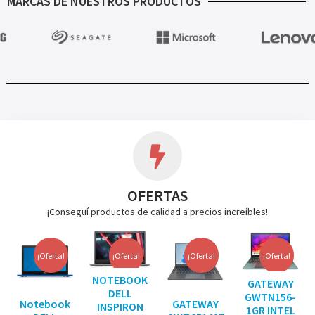
MARCAS DE NUESTROS PRODUCTOS
OFERTAS
¡Conseguí productos de calidad a precios increíbles!
¡Oferta!
¡Oferta!
¡Oferta!
¡Oferta!
NOTEBOOK
GATEWAY
DELL
GWTN156-
Notebook
GATEWAY
INSPIRON
1GR INTEL