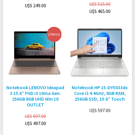
U$S
515.00
U$S
249.00
U$S
465.00
¡Oferta!
Notebook LENOVO Ideapad
Notebook HP 15-DY5033dx
3 15.6″ FHD i3 10ma Gen.
Core i3 4.4GHz, 8GB RAM,
256GB 8GB UHD Win 10
256GB SSD, 15.6″ Touch
OUTLET
U$S
597.00
U$S
697.00
U$S
497.00