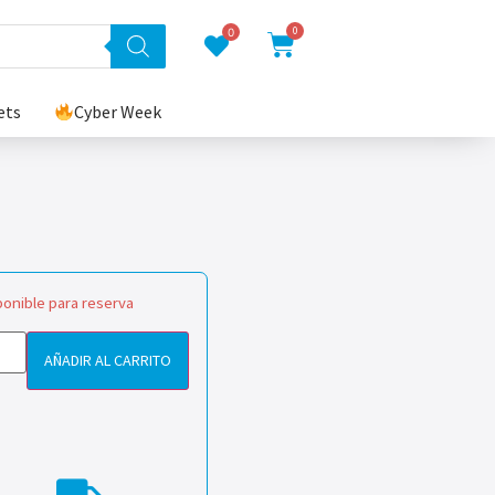
0
0
ets
Cyber Week
ponible para reserva
AÑADIR AL CARRITO