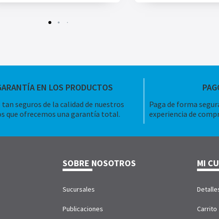
GARANTÍA EN LOS PRODUCTOS
PAG
tan seguros de la calidad de nuestros
Paga de forma segura
s que ofrecemos una garantía total.
experiencia de compr
SOBRE NOSOTROS
MI C
Sucursales
Detalle
Publicaciones
Carrito