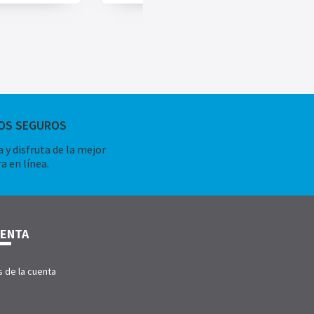
OS SEGUROS
 y disfruta de la mejor
a en línea.
UENTA
s de la cuenta