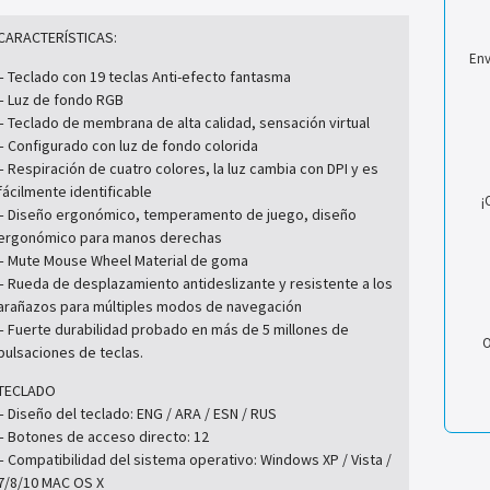
CARACTERÍSTICAS:
Env
– Teclado con 19 teclas Anti-efecto fantasma
– Luz de fondo RGB
– Teclado de membrana de alta calidad, sensación virtual
– Configurado con luz de fondo colorida
– Respiración de cuatro colores, la luz cambia con DPI y es
fácilmente identificable
¡
– Diseño ergonómico, temperamento de juego, diseño
ergonómico para manos derechas
– Mute Mouse Wheel Material de goma
– Rueda de desplazamiento antideslizante y resistente a los
arañazos para múltiples modos de navegación
– Fuerte durabilidad probado en más de 5 millones de
O
pulsaciones de teclas.
TECLADO
– Diseño del teclado: ENG / ARA / ESN / RUS
– Botones de acceso directo: 12
– Compatibilidad del sistema operativo: Windows XP / Vista /
7/8/10 MAC OS X