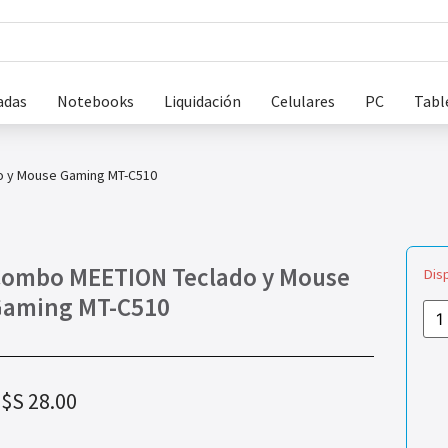
adas
Notebooks
Liquidación
Celulares
PC
Tabl
 y Mouse Gaming MT-C510
ombo MEETION Teclado y Mouse
Dis
Gaming MT-C510
$S
28.00