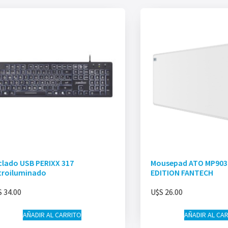
clado USB PERIXX 317
Mousepad ATO MP903
troiluminado
EDITION FANTECH
S
34.00
U$S
26.00
AÑADIR AL CARRITO
AÑADIR AL CA