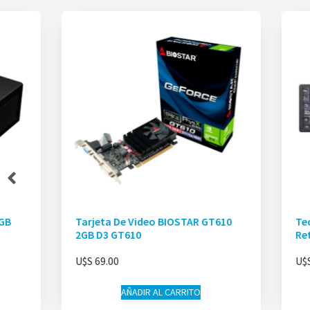
2GB
Tarjeta De Video BIOSTAR GT610
Te
2GB D3 GT610
Re
U$S
69.00
U$
AÑADIR AL CARRITO