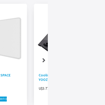
 SPACE
Cooling TRUST Stand GXT1127
YOOZY Led Negro
U$S
77.00
RRITO
AÑADIR AL CARRITO