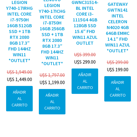
GWNC31514-
LEGION
GATEWAY
LEGION
BL INTEL
Y740-17IRHG
GWTN141
Y740-17ICHG
CORE i3-
INTEL CORE
INTEL
INTEL CORE
1115G4 4GB
i7-9750H
CELERON
i7-8750H
128GB SSD
16GB 512GB
N4020 4GB
16GB 256GB
15.6″ FHD
SSD + 1TB
64GB EMMC
SSD + 1TB
WIN11 AZUL
RTX 2080
14.1″ FHD
RTX 2080
OUTLET
8GB 17.3″
WIN11 AZUL
8GB 17.3″
FHD 144HZ
*OUTLET*
FHD 144HZ
U$S
399.00
WIN11
WIN11
*OUTLET*
U$S
299.00
U$S
299.00
*OUTLET*
U$S
199.00
U$S
1,949.00
AÑADIR
U$S
1,797.00
U$S
1,449.00
AL
U$S
1,199.00
AÑADIR
CARRITO
AL
AÑADIR
CARRITO
AÑADIR
AL
AL
CARRITO
CARRITO