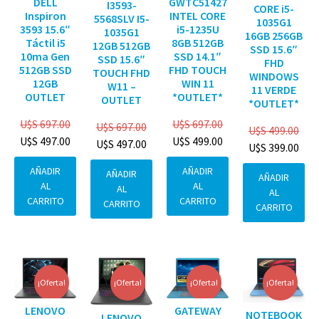
DELL
GWTC51427
I3593-
CORE i5-
Inspiron
INTEL CORE
5568SLV I5-
1035G1
3593 15.6″
i5-1235U
1035G1
16GB 256GB
Táctil i5
8GB 512GB
12GB 512GB
SSD 15.6″
10ma Gen
SSD 14.1″
SSD 15.6″
FHD
512GB SSD
FHD TOUCH
TOUCH FHD
WINDOWS
12GB
WIN 11
W11 –
11 VERDE
OUTLET
*OUTLET*
OUTLET
*OUTLET*
U$S
697.00
U$S
697.00
U$S
697.00
U$S
499.00
U$S
497.00
U$S
499.00
U$S
497.00
U$S
399.00
AÑADIR
AÑADIR
AÑADIR
AÑADIR
AL
AL
AL
AL
CARRITO
CARRITO
CARRITO
CARRITO
¡Oferta!
¡Oferta!
¡Oferta!
¡Oferta!
GATEWAY
LENOVO
NOTEBOOK
LENOVO