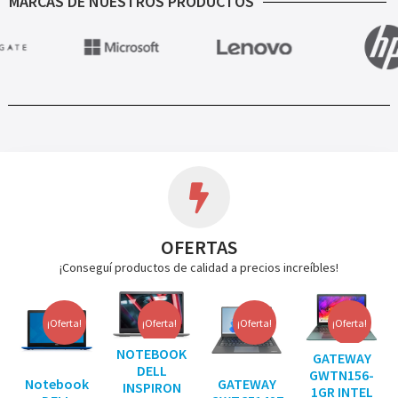
MARCAS DE NUESTROS PRODUCTOS
OFERTAS
¡Conseguí productos de calidad a precios increíbles!
¡Oferta!
¡Oferta!
¡Oferta!
¡Oferta!
NOTEBOOK
GATEWAY
DELL
GWTN156-
Notebook
GATEWAY
INSPIRON
1GR INTEL