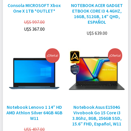
Consola MICROSOFT Xbox
NOTEBOOK ACER GADGET
One X 1TB *OUTLET*
ETBOOK CORE I3 4.4GHZ,
16GB, 512GB, 14″ QHD,
U$S
997.00
ESPAÑOL
U$S
367.00
U$S
639.00
¡Oferta!
¡Oferta!
Notebook Lenovo 1 14″ HD
Notebook Asus E1504G
AMD Athlon Silver 64GB 4GB
Vivobook Go 15 Core i3
W11
3.8Ghz, 8GB, 256GB SSD,
15.6″ FHD, Español, W11
U$S
497.00