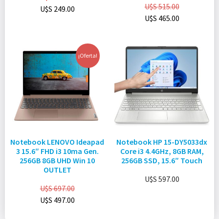
U$S
515.00
U$S
249.00
U$S
465.00
¡Oferta!
Notebook LENOVO Ideapad
Notebook HP 15-DY5033dx
3 15.6″ FHD i3 10ma Gen.
Core i3 4.4GHz, 8GB RAM,
256GB 8GB UHD Win 10
256GB SSD, 15.6″ Touch
OUTLET
U$S
597.00
U$S
697.00
U$S
497.00