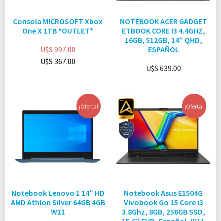
Consola MICROSOFT Xbox
NOTEBOOK ACER GADGET
One X 1TB *OUTLET*
ETBOOK CORE I3 4.4GHZ,
16GB, 512GB, 14″ QHD,
U$S
997.00
ESPAÑOL
U$S
367.00
U$S
639.00
¡Oferta!
¡Oferta!
Notebook Lenovo 1 14″ HD
Notebook Asus E1504G
AMD Athlon Silver 64GB 4GB
Vivobook Go 15 Core i3
W11
3.8Ghz, 8GB, 256GB SSD,