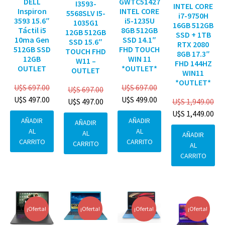
DELL
GWTC51427
I3593-
INTEL CORE
Inspiron
INTEL CORE
5568SLV I5-
i7-9750H
3593 15.6″
i5-1235U
1035G1
16GB 512GB
Táctil i5
8GB 512GB
12GB 512GB
SSD + 1TB
10ma Gen
SSD 14.1″
SSD 15.6″
RTX 2080
512GB SSD
FHD TOUCH
TOUCH FHD
8GB 17.3″
12GB
WIN 11
W11 –
FHD 144HZ
OUTLET
*OUTLET*
OUTLET
WIN11
*OUTLET*
U$S
697.00
U$S
697.00
U$S
697.00
U$S
497.00
U$S
499.00
U$S
1,949.00
U$S
497.00
U$S
1,449.00
AÑADIR
AÑADIR
AÑADIR
AL
AL
AL
AÑADIR
CARRITO
CARRITO
CARRITO
AL
CARRITO
¡Oferta!
¡Oferta!
¡Oferta!
¡Oferta!