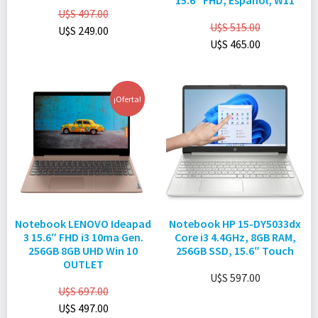
15.6″ FHD, Español, W11
U$S
497.00
U$S
515.00
U$S
249.00
U$S
465.00
¡Oferta!
Notebook LENOVO Ideapad
Notebook HP 15-DY5033dx
3 15.6″ FHD i3 10ma Gen.
Core i3 4.4GHz, 8GB RAM,
256GB 8GB UHD Win 10
256GB SSD, 15.6″ Touch
OUTLET
U$S
597.00
U$S
697.00
U$S
497.00