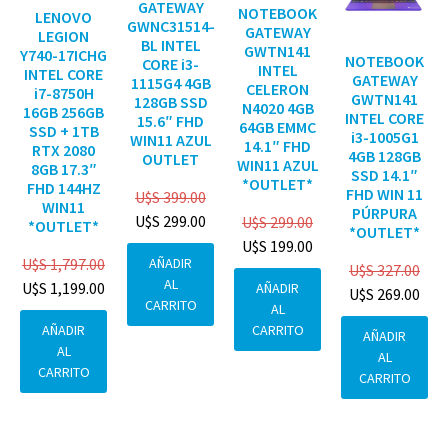
GATEWAY
NOTEBOOK
LENOVO
GWNC31514-
GATEWAY
LEGION
BL INTEL
GWTN141
Y740-17ICHG
NOTEBOOK
CORE i3-
INTEL
INTEL CORE
GATEWAY
1115G4 4GB
CELERON
i7-8750H
GWTN141
128GB SSD
N4020 4GB
16GB 256GB
INTEL CORE
15.6″ FHD
64GB EMMC
SSD + 1TB
i3-1005G1
WIN11 AZUL
14.1″ FHD
RTX 2080
4GB 128GB
OUTLET
WIN11 AZUL
8GB 17.3″
SSD 14.1″
*OUTLET*
FHD 144HZ
FHD WIN 11
U$S
399.00
WIN11
PÚRPURA
U$S
299.00
U$S
299.00
*OUTLET*
*OUTLET*
U$S
199.00
AÑADIR
U$S
1,797.00
U$S
327.00
AL
U$S
1,199.00
AÑADIR
U$S
269.00
CARRITO
AL
CARRITO
AÑADIR
AÑADIR
AL
AL
CARRITO
CARRITO