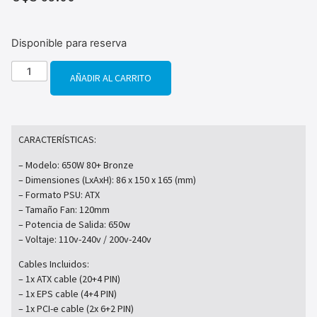
Disponible para reserva
AÑADIR AL CARRITO
CARACTERÍSTICAS:
– Modelo: 650W 80+ Bronze
– Dimensiones (LxAxH): 86 x 150 x 165 (mm)
– Formato PSU: ATX
– Tamaño Fan: 120mm
– Potencia de Salida: 650w
– Voltaje: 110v-240v / 200v-240v
Cables Incluidos:
– 1x ATX cable (20+4 PIN)
– 1x EPS cable (4+4 PIN)
– 1x PCI-e cable (2x 6+2 PIN)