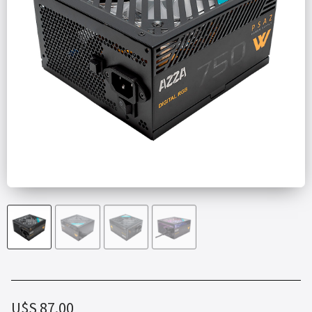
U$S
87.00