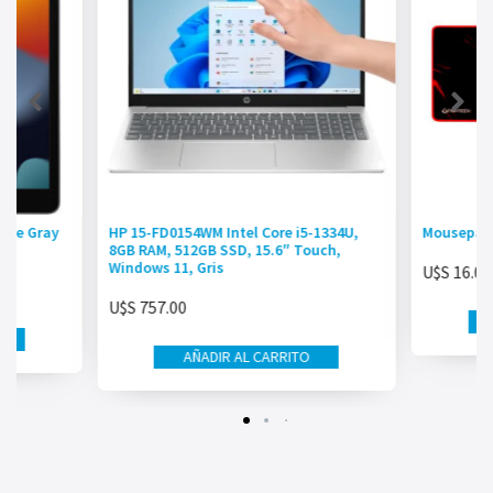
pace Gray
HP 15-FD0154WM Intel Core i5-1334U,
Mousepad
8GB RAM, 512GB SSD, 15.6″ Touch,
Windows 11, Gris
U$S
16.00
U$S
757.00
AÑADIR AL CARRITO