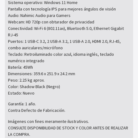
Sistema operativo: Windows 11 Home
Pantalla con tecnología IPS para mejores ángulos de visión
Audio: Nahimic Audio para Gamers
Webcam: HD 720p con obturador de privacidad
Conectividad: Wi-Fi 6 (802.11ax), Bluetooth 5.0, Ethernet Gigabit
RJ-45
Puertos: 1 USB-C 3.2, 2 USB-A 3.2, 1 USB-A 2.0, HDMI 2.0, RJ-45,
combo auriculares/micrófono
Teclado: Retroiluminado color azul, idioma inglés, teclado
numérico integrado
Batería: 45Wh
Dimensiones: 359.6 x 251.9 x 24.2 mm
Peso: 2.25 kg aprox.
Color: Shadow Black (Negro)
Estado: Nuevo
Garantía: 1 año.
Contra Defecto de Fabricación.
Imágenes con fines meramente ilustrativos.
CONSULTE DISPONIBILIDAD DE STOCK Y COLOR ANTES DE REALIZAR
LA COMPRA.