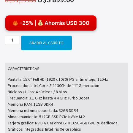
U$S
1,199.00
-25% |
Ahorrás USD 300
AÑADIR AL CARRITO
CARACTERÍSTICAS:
Pantalla: 15.6″ Full HD (1920 x 1080) IPS antirreflejo, 120Hz
Procesador: Intel Core i5-11300H de 11ª Generación
Núcleos / Hilos: 4 núcleos / 8 hilos
Frecuencia: 3.1 GHz hasta 4.4 GHz Turbo Boost
Memoria RAM: 12GB DDR4
Memoria máxima soportada: 32GB DDR4
Almacenamiento: 512GB SSD PCIe NVMe M.2
Tarjeta gráfica: NVIDIA GeForce GTX 1650 4GB GDDR6 dedicada
Gráficos integrados: Intel Iris Xe Graphics