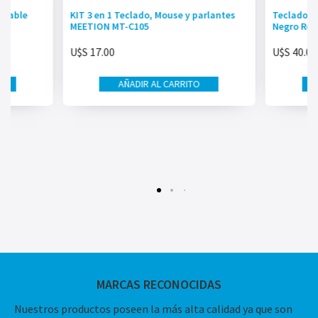
meable
KIT 3 en 1 Teclado, Mouse y parlantes
Teclado 
MEETION MT-C105
Negro Red
U$S
17.00
U$S
40.00
AÑADIR AL CARRITO
MARCAS RECONOCIDAS
Nuestros productos poseen la más alta calidad ya que son