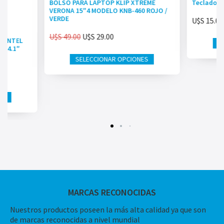
BOLSO PARA LAPTOP KLIP XTREME
Teclado L
VERONA 15″4 MODELO KNB-460 ROJO /
VERDE
U$S
15.00
U$S
49.00
U$S
29.00
 INTEL
 14.1″
OX
SELECCIONAR OPCIONES
MARCAS RECONOCIDAS
Nuestros productos poseen la más alta calidad ya que son
de marcas reconocidas a nivel mundial