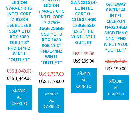
GWNC31514-
LEGION
GATEWAY
LEGION
BL INTEL
Y740-17IRHG
GWTN141
Y740-17ICHG
CORE i3-
INTEL CORE
INTEL
INTEL CORE
1115G4 4GB
i7-9750H
CELERON
i7-8750H
128GB SSD
16GB 512GB
N4020 4GB
16GB 256GB
15.6″ FHD
SSD + 1TB
64GB EMMC
SSD + 1TB
WIN11 AZUL
RTX 2080
14.1″ FHD
RTX 2080
OUTLET
8GB 17.3″
WIN11 AZUL
8GB 17.3″
FHD 144HZ
*OUTLET*
FHD 144HZ
U$S
399.00
WIN11
WIN11
*OUTLET*
U$S
299.00
U$S
299.00
*OUTLET*
U$S
199.00
U$S
1,949.00
AÑADIR
U$S
1,797.00
U$S
1,449.00
AL
U$S
1,199.00
AÑADIR
CARRITO
AL
AÑADIR
CARRITO
AÑADIR
AL
AL
CARRITO
CARRITO