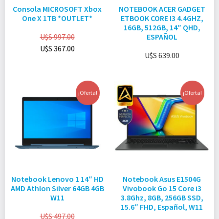
Consola MICROSOFT Xbox
NOTEBOOK ACER GADGET
One X 1TB *OUTLET*
ETBOOK CORE I3 4.4GHZ,
16GB, 512GB, 14″ QHD,
U$S
997.00
ESPAÑOL
U$S
367.00
U$S
639.00
¡Oferta!
¡Oferta!
Notebook Lenovo 1 14″ HD
Notebook Asus E1504G
AMD Athlon Silver 64GB 4GB
Vivobook Go 15 Core i3
W11
3.8Ghz, 8GB, 256GB SSD,
15.6″ FHD, Español, W11
U$S
497.00