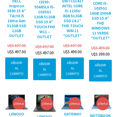
DELL
GWTC51427
I3593-
CORE i5-
Inspiron
INTEL CORE
5568SLV I5-
1035G1
3593 15.6″
i5-1235U
1035G1
16GB 256GB
Táctil i5
8GB 512GB
12GB 512GB
SSD 15.6″
10ma Gen
SSD 14.1″
SSD 15.6″
FHD
512GB SSD
FHD TOUCH
TOUCH FHD
WINDOWS
12GB
WIN 11
W11 –
11 VERDE
OUTLET
*OUTLET*
OUTLET
*OUTLET*
U$S
697.00
U$S
697.00
U$S
697.00
U$S
499.00
U$S
497.00
U$S
499.00
U$S
497.00
U$S
399.00
AÑADIR
AÑADIR
AÑADIR
AÑADIR
AL
AL
AL
AL
CARRITO
CARRITO
CARRITO
CARRITO
¡Oferta!
¡Oferta!
¡Oferta!
¡Oferta!
GATEWAY
LENOVO
NOTEBOOK
LENOVO