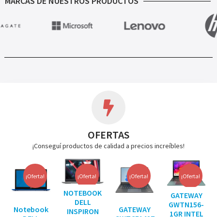
MARCAS DE NUESTROS PRODUCTOS
OFERTAS
¡Conseguí productos de calidad a precios increíbles!
¡Oferta!
¡Oferta!
¡Oferta!
¡Oferta!
NOTEBOOK
GATEWAY
DELL
GWTN156-
Notebook
GATEWAY
INSPIRON
1GR INTEL