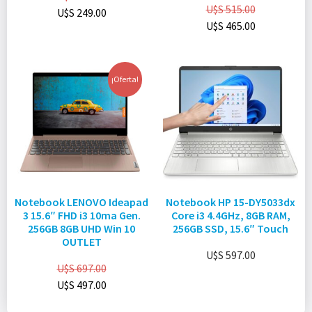
U$S
515.00
U$S
249.00
U$S
465.00
¡Oferta!
Notebook LENOVO Ideapad
Notebook HP 15-DY5033dx
3 15.6″ FHD i3 10ma Gen.
Core i3 4.4GHz, 8GB RAM,
256GB 8GB UHD Win 10
256GB SSD, 15.6″ Touch
OUTLET
U$S
597.00
U$S
697.00
U$S
497.00