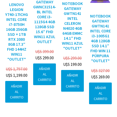
GATEWAY
NOTEBOOK
LENOVO
GWNC31514-
GATEWAY
LEGION
BL INTEL
GWTN141
Y740-17ICHG
NOTEBOOK
CORE i3-
INTEL
INTEL CORE
GATEWAY
1115G4 4GB
CELERON
i7-8750H
GWTN141
128GB SSD
N4020 4GB
16GB 256GB
INTEL CORE
15.6″ FHD
64GB EMMC
SSD + 1TB
i3-1005G1
WIN11 AZUL
14.1″ FHD
RTX 2080
4GB 128GB
OUTLET
WIN11 AZUL
8GB 17.3″
SSD 14.1″
*OUTLET*
FHD 144HZ
FHD WIN 11
U$S
399.00
WIN11
PÚRPURA
U$S
299.00
U$S
299.00
*OUTLET*
*OUTLET*
U$S
199.00
AÑADIR
U$S
1,797.00
U$S
327.00
AL
U$S
1,199.00
AÑADIR
U$S
269.00
CARRITO
AL
CARRITO
AÑADIR
AÑADIR
AL
AL
CARRITO
CARRITO