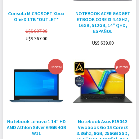
Consola MICROSOFT Xbox
NOTEBOOK ACER GADGET
One X 1TB *OUTLET*
ETBOOK CORE I3 4.4GHZ,
16GB, 512GB, 14″ QHD,
U$S
997.00
ESPAÑOL
U$S
367.00
U$S
639.00
¡Oferta!
¡Oferta!
Notebook Lenovo 1 14″ HD
Notebook Asus E1504G
AMD Athlon Silver 64GB 4GB
Vivobook Go 15 Core i3
W11
3.8Ghz, 8GB, 256GB SSD,