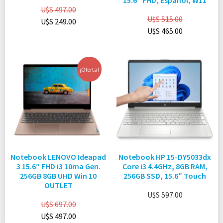
15.6″ FHD, Español, W11
U$S
497.00
U$S
515.00
U$S
249.00
U$S
465.00
¡Oferta!
Notebook LENOVO Ideapad
Notebook HP 15-DY5033dx
3 15.6″ FHD i3 10ma Gen.
Core i3 4.4GHz, 8GB RAM,
256GB 8GB UHD Win 10
256GB SSD, 15.6″ Touch
OUTLET
U$S
597.00
U$S
697.00
U$S
497.00