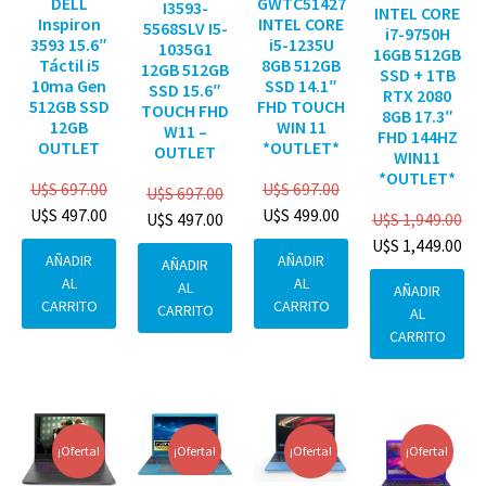
DELL
GWTC51427
I3593-
INTEL CORE
Inspiron
INTEL CORE
5568SLV I5-
i7-9750H
3593 15.6″
i5-1235U
1035G1
16GB 512GB
Táctil i5
8GB 512GB
12GB 512GB
SSD + 1TB
10ma Gen
SSD 14.1″
SSD 15.6″
RTX 2080
512GB SSD
FHD TOUCH
TOUCH FHD
8GB 17.3″
12GB
WIN 11
W11 –
FHD 144HZ
OUTLET
*OUTLET*
OUTLET
WIN11
*OUTLET*
U$S
697.00
U$S
697.00
U$S
697.00
U$S
497.00
U$S
499.00
U$S
1,949.00
U$S
497.00
U$S
1,449.00
AÑADIR
AÑADIR
AÑADIR
AL
AL
AL
AÑADIR
CARRITO
CARRITO
CARRITO
AL
CARRITO
¡Oferta!
¡Oferta!
¡Oferta!
¡Oferta!