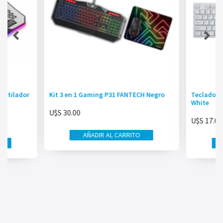
entilador
Kit 3 en 1 Gaming P31 FANTECH Negro
Teclado I
White
U$S
30.00
U$S
17.00
AÑADIR AL CARRITO