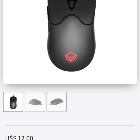
U$S
12.00