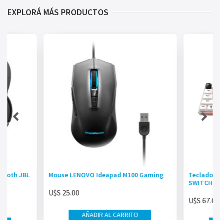
EXPLORÁ MÁS PRODUCTOS
etooth JBL
Mouse LENOVO Ideapad M100 Gaming
Teclado 
SWITCH b
U$S
25.00
U$S
67.00
AÑADIR AL CARRITO