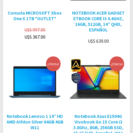
Consola MICROSOFT Xbox
NOTEBOOK ACER GADGET
One X 1TB *OUTLET*
ETBOOK CORE I3 4.4GHZ,
16GB, 512GB, 14″ QHD,
U$S
997.00
ESPAÑOL
U$S
367.00
U$S
639.00
¡Oferta!
¡Oferta!
Notebook Lenovo 1 14″ HD
Notebook Asus E1504G
AMD Athlon Silver 64GB 4GB
Vivobook Go 15 Core i3
W11
3.8Ghz, 8GB, 256GB SSD,