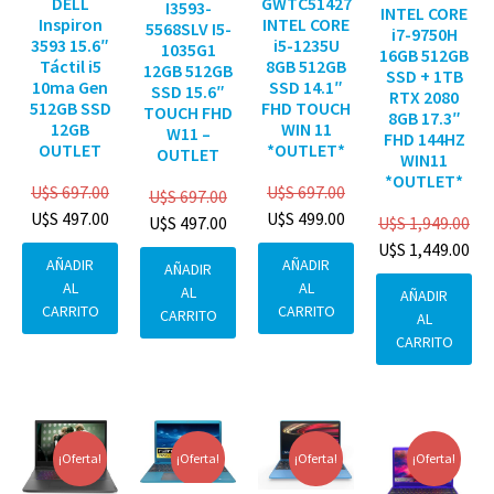
DELL
GWTC51427
I3593-
INTEL CORE
Inspiron
INTEL CORE
5568SLV I5-
i7-9750H
3593 15.6″
i5-1235U
1035G1
16GB 512GB
Táctil i5
8GB 512GB
12GB 512GB
SSD + 1TB
10ma Gen
SSD 14.1″
SSD 15.6″
RTX 2080
512GB SSD
FHD TOUCH
TOUCH FHD
8GB 17.3″
12GB
WIN 11
W11 –
FHD 144HZ
OUTLET
*OUTLET*
OUTLET
WIN11
*OUTLET*
U$S
697.00
U$S
697.00
U$S
697.00
U$S
497.00
U$S
499.00
U$S
1,949.00
U$S
497.00
U$S
1,449.00
AÑADIR
AÑADIR
AÑADIR
AL
AL
AL
AÑADIR
CARRITO
CARRITO
CARRITO
AL
CARRITO
¡Oferta!
¡Oferta!
¡Oferta!
¡Oferta!