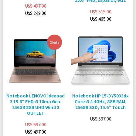
15.6″ FHD, Español, W11
U$S
497.00
U$S
515.00
U$S
249.00
U$S
465.00
¡Oferta!
Notebook LENOVO Ideapad
Notebook HP 15-DY5033dx
3 15.6″ FHD i3 10ma Gen.
Core i3 4.4GHz, 8GB RAM,
256GB 8GB UHD Win 10
256GB SSD, 15.6″ Touch
OUTLET
U$S
597.00
U$S
697.00
U$S
497.00