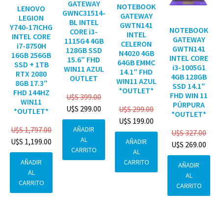
GATEWAY
NOTEBOOK
LENOVO
GWNC31514-
GATEWAY
LEGION
BL INTEL
GWTN141
Y740-17ICHG
NOTEBOOK
CORE i3-
INTEL
INTEL CORE
GATEWAY
1115G4 4GB
CELERON
i7-8750H
GWTN141
128GB SSD
N4020 4GB
16GB 256GB
INTEL CORE
15.6″ FHD
64GB EMMC
SSD + 1TB
i3-1005G1
WIN11 AZUL
14.1″ FHD
RTX 2080
4GB 128GB
OUTLET
WIN11 AZUL
8GB 17.3″
SSD 14.1″
*OUTLET*
FHD 144HZ
FHD WIN 11
U$S
399.00
WIN11
PÚRPURA
U$S
299.00
U$S
299.00
*OUTLET*
*OUTLET*
U$S
199.00
AÑADIR
U$S
1,797.00
U$S
327.00
AL
U$S
1,199.00
AÑADIR
U$S
269.00
CARRITO
AL
CARRITO
AÑADIR
AÑADIR
AL
AL
CARRITO
CARRITO