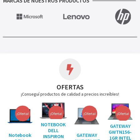
MARCAS DE NUESTROS PRODUCTOS
OFERTAS
¡Conseguí productos de calidad a precios increíbles!
¡Oferta!
¡Oferta!
¡Oferta!
¡Oferta!
NOTEBOOK
GATEWAY
DELL
GWTN156-
Notebook
GATEWAY
INSPIRON
1GR INTEL