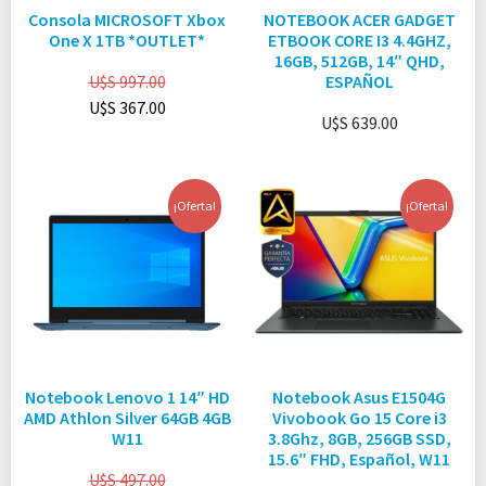
Consola MICROSOFT Xbox
NOTEBOOK ACER GADGET
One X 1TB *OUTLET*
ETBOOK CORE I3 4.4GHZ,
16GB, 512GB, 14″ QHD,
U$S
997.00
ESPAÑOL
U$S
367.00
U$S
639.00
¡Oferta!
¡Oferta!
Notebook Lenovo 1 14″ HD
Notebook Asus E1504G
AMD Athlon Silver 64GB 4GB
Vivobook Go 15 Core i3
W11
3.8Ghz, 8GB, 256GB SSD,
15.6″ FHD, Español, W11
U$S
497.00