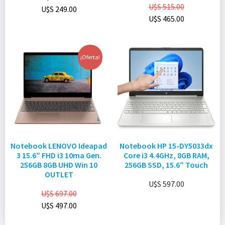
U$S
515.00
U$S
249.00
U$S
465.00
¡Oferta!
Notebook LENOVO Ideapad
Notebook HP 15-DY5033dx
3 15.6″ FHD i3 10ma Gen.
Core i3 4.4GHz, 8GB RAM,
256GB 8GB UHD Win 10
256GB SSD, 15.6″ Touch
OUTLET
U$S
597.00
U$S
697.00
U$S
497.00