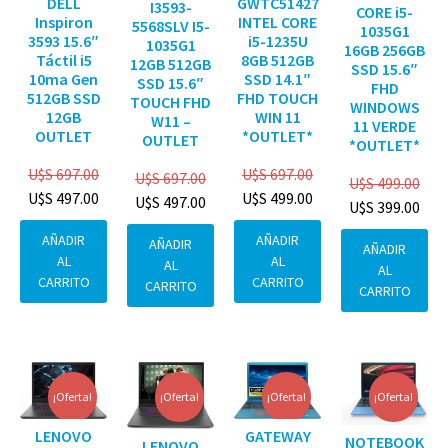
DELL
GWTC51427
I3593-
CORE i5-
Inspiron
INTEL CORE
5568SLV I5-
1035G1
3593 15.6″
i5-1235U
1035G1
16GB 256GB
Táctil i5
8GB 512GB
12GB 512GB
SSD 15.6″
10ma Gen
SSD 14.1″
SSD 15.6″
FHD
512GB SSD
FHD TOUCH
TOUCH FHD
WINDOWS
12GB
WIN 11
W11 –
11 VERDE
OUTLET
*OUTLET*
OUTLET
*OUTLET*
U$S
697.00
U$S
697.00
U$S
697.00
U$S
499.00
U$S
497.00
U$S
499.00
U$S
497.00
U$S
399.00
AÑADIR
AÑADIR
AÑADIR
AÑADIR
AL
AL
AL
AL
CARRITO
CARRITO
CARRITO
CARRITO
¡Oferta!
¡Oferta!
¡Oferta!
¡Oferta!
GATEWAY
LENOVO
NOTEBOOK
LENOVO