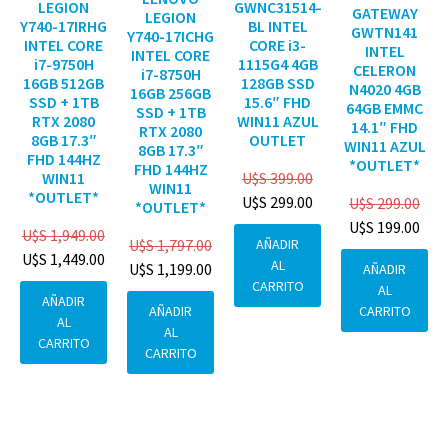
GWNC31514-
LEGION
GATEWAY
LEGION
BL INTEL
Y740-17IRHG
GWTN141
Y740-17ICHG
CORE i3-
INTEL CORE
INTEL
INTEL CORE
1115G4 4GB
i7-9750H
CELERON
i7-8750H
128GB SSD
16GB 512GB
N4020 4GB
16GB 256GB
15.6″ FHD
SSD + 1TB
64GB EMMC
SSD + 1TB
WIN11 AZUL
RTX 2080
14.1″ FHD
RTX 2080
OUTLET
8GB 17.3″
WIN11 AZUL
8GB 17.3″
FHD 144HZ
*OUTLET*
FHD 144HZ
U$S
399.00
WIN11
WIN11
*OUTLET*
U$S
299.00
U$S
299.00
*OUTLET*
U$S
199.00
U$S
1,949.00
AÑADIR
U$S
1,797.00
U$S
1,449.00
AL
U$S
1,199.00
AÑADIR
CARRITO
AL
AÑADIR
CARRITO
AÑADIR
AL
AL
CARRITO
CARRITO