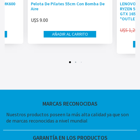
T-MK600
Pelota De Pilates 55cm Con Bomba De
LENOVO I
Aire
RYZEN 5 5
GTX 1650 
*OUTLET
U$S
9.00
U$S
1,299
AÑADIR AL CARRITO
MARCAS RECONOCIDAS
Nuestros productos poseen la más alta calidad ya que son
de marcas reconocidas a nivel mundial
GARANTÍA EN LOS PRODUCTOS