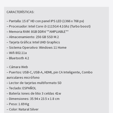
CARACTERÍSTICAS:
– Pantalla: 15.6” HD con panel IPS LED (1366 x 768 px)
– Procesador: Intel Core i3-1115G4 4.1Ghz (Turbo boost)
– Memoria RAM: 8GB DDR4 **AMPLIABLE**
– Almacenamiento: 256 GB SSD M.2
– Tarjeta Gráfica: Intel UHD Graphics
– Sistema Operativo: Windows 11 Home
– Wifi 802.11a
– Bluetooth 4.2
– Cámara Web
– Puertos: USB-C, USB-A, HDMI, pin CA Inteligente, Combo
auriculares micrófono
– Lector de tarjetas multiformato SD
– Teclado: ESPAÑOL
– Batería: Iones de litio 3 celdas 41w
– Dimensiones: 35.94 x 23.5 x 1.8 cm
– Peso: 1.69 Kg
– Color: Natural Silver