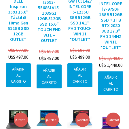
DELL
GWTC51427
I3593-
INTEL CORE
Inspiron
INTEL CORE
5568SLV I5-
i7-9750H
3593 15.6″
i5-1235U
1035G1
16GB 512GB
Táctil i5
8GB 512GB
12GB 512GB
SSD + 1TB
10ma Gen
SSD 14.1″
SSD 15.6″
RTX 2080
512GB SSD
FHD TOUCH
TOUCH FHD
8GB 17.3″
12GB
WIN 11
W11 –
FHD 144HZ
OUTLET
*OUTLET*
OUTLET
WIN11
*OUTLET*
U$S
697.00
U$S
697.00
U$S
697.00
U$S
497.00
U$S
499.00
U$S
1,949.00
U$S
497.00
U$S
1,449.00
AÑADIR
AÑADIR
AÑADIR
AL
AL
AL
AÑADIR
CARRITO
CARRITO
CARRITO
AL
CARRITO
¡Oferta!
¡Oferta!
¡Oferta!
¡Oferta!