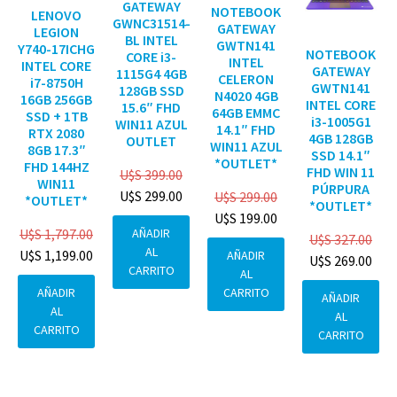
GATEWAY
NOTEBOOK
LENOVO
GWNC31514-
GATEWAY
LEGION
BL INTEL
GWTN141
Y740-17ICHG
NOTEBOOK
CORE i3-
INTEL
INTEL CORE
GATEWAY
1115G4 4GB
CELERON
i7-8750H
GWTN141
128GB SSD
N4020 4GB
16GB 256GB
INTEL CORE
15.6″ FHD
64GB EMMC
SSD + 1TB
i3-1005G1
WIN11 AZUL
14.1″ FHD
RTX 2080
4GB 128GB
OUTLET
WIN11 AZUL
8GB 17.3″
SSD 14.1″
*OUTLET*
FHD 144HZ
FHD WIN 11
U$S
399.00
WIN11
PÚRPURA
U$S
299.00
U$S
299.00
*OUTLET*
*OUTLET*
U$S
199.00
AÑADIR
U$S
1,797.00
U$S
327.00
AL
U$S
1,199.00
AÑADIR
U$S
269.00
CARRITO
AL
CARRITO
AÑADIR
AÑADIR
AL
AL
CARRITO
CARRITO