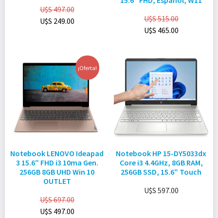
15.6″ FHD, Español, W11
U$S
497.00
U$S
515.00
U$S
249.00
U$S
465.00
¡Oferta!
Notebook LENOVO Ideapad
Notebook HP 15-DY5033dx
3 15.6″ FHD i3 10ma Gen.
Core i3 4.4GHz, 8GB RAM,
256GB 8GB UHD Win 10
256GB SSD, 15.6″ Touch
OUTLET
U$S
597.00
U$S
697.00
U$S
497.00