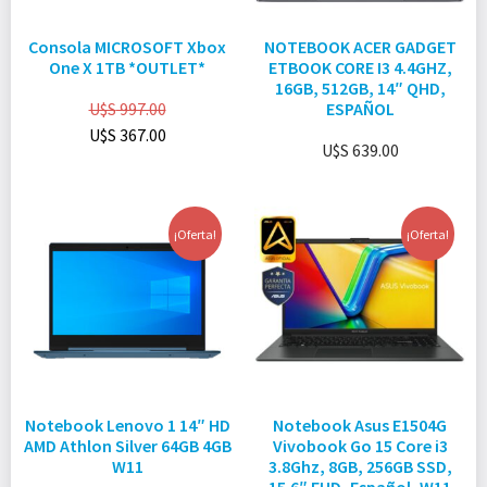
Consola MICROSOFT Xbox
NOTEBOOK ACER GADGET
One X 1TB *OUTLET*
ETBOOK CORE I3 4.4GHZ,
16GB, 512GB, 14″ QHD,
U$S
997.00
ESPAÑOL
U$S
367.00
U$S
639.00
¡Oferta!
¡Oferta!
Notebook Lenovo 1 14″ HD
Notebook Asus E1504G
AMD Athlon Silver 64GB 4GB
Vivobook Go 15 Core i3
W11
3.8Ghz, 8GB, 256GB SSD,