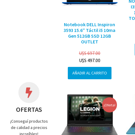
NO
I
TO
Notebook DELL Inspiron
3593 15.6″ Táctil i5 10ma
Gen 512GB SSD 12GB
OUTLET
U$S
697.00
U$S
497.00
AÑADIR AL CARRITO
¡Oferta!
OFERTAS
¡Conseguí productos
de calidad a precios
increíbles!