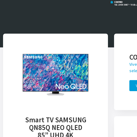
C
Vive
sele
Smart TV SAMSUNG
QN85Q NEO QLED
85” UHD 4K