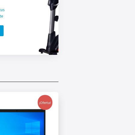
tus
te
¡Oferta!