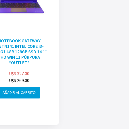
NOTEBOOK GATEWAY
TN141 INTEL CORE i3-
G1 4GB 128GB SSD 14.1″
FHD WIN 11 PÚRPURA
*OUTLET*
U$S
327.00
U$S
269.00
AÑADIR AL CARRITO