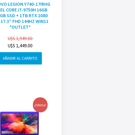
VO LEGION Y740-17IRHG
EL CORE i7-9750H 16GB
GB SSD + 1TB RTX 2080
 17.3″ FHD 144HZ WIN11
*OUTLET*
U$S
1,949.00
U$S
1,449.00
AÑADIR AL CARRITO
¡Oferta!