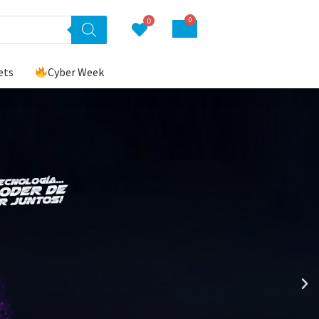
0
0
ets
Cyber Week