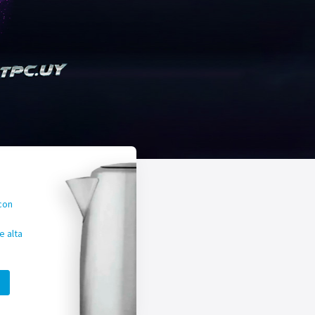
con
 alta