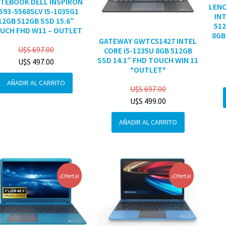
TEBOOK DELL INSPIRON
LENO
3593-5568SLV I5-1035G1
INT
12GB 512GB SSD 15.6″
512
UCH FHD W11 – OUTLET
8GB
GATEWAY GWTC51427 INTEL
U$S
697.00
CORE i5-1235U 8GB 512GB
SSD 14.1″ FHD TOUCH WIN 11
U$S
497.00
*OUTLET*
AÑADIR AL CARRITO
U$S
697.00
U$S
499.00
AÑADIR AL CARRITO
¡Oferta!
¡Oferta!