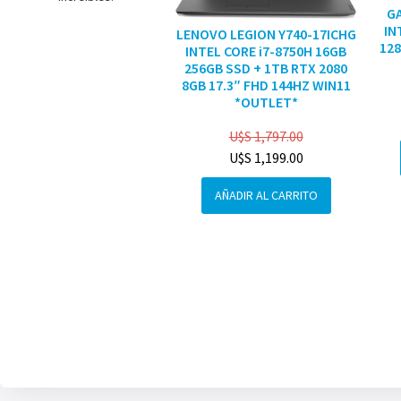
G
IN
LENOVO LEGION Y740-17ICHG
128
INTEL CORE i7-8750H 16GB
256GB SSD + 1TB RTX 2080
8GB 17.3″ FHD 144HZ WIN11
*OUTLET*
U$S
1,797.00
U$S
1,199.00
AÑADIR AL CARRITO