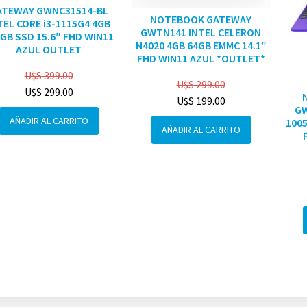
ATEWAY GWNC31514-BL
NOTEBOOK GATEWAY
TEL CORE i3-1115G4 4GB
GWTN141 INTEL CELERON
GB SSD 15.6″ FHD WIN11
N4020 4GB 64GB EMMC 14.1″
AZUL OUTLET
FHD WIN11 AZUL *OUTLET*
U$S
399.00
U$S
299.00
U$S
299.00
U$S
199.00
GW
AÑADIR AL CARRITO
1005
AÑADIR AL CARRITO