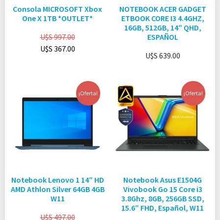
Consola MICROSOFT Xbox
NOTEBOOK ACER GADGET
One X 1TB *OUTLET*
ETBOOK CORE I3 4.4GHZ,
16GB, 512GB, 14″ QHD,
U$S
997.00
ESPAÑOL
U$S
367.00
U$S
639.00
¡Oferta!
¡Oferta!
Notebook Lenovo 1 14″ HD
Notebook Asus E1504G
AMD Athlon Silver 64GB 4GB
Vivobook Go 15 Core i3
W11
3.8Ghz, 8GB, 256GB SSD,
15.6″ FHD, Español, W11
U$S
497.00