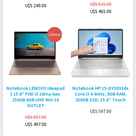
U$S
515.00
U$S
249.00
U$S
465.00
¡Oferta!
Notebook LENOVO Ideapad
Notebook HP 15-DY5033dx
3 15.6″ FHD i3 10ma Gen.
Core i3 4.4GHz, 8GB RAM,
256GB 8GB UHD Win 10
256GB SSD, 15.6″ Touch
OUTLET
U$S
597.00
U$S
697.00
U$S
497.00