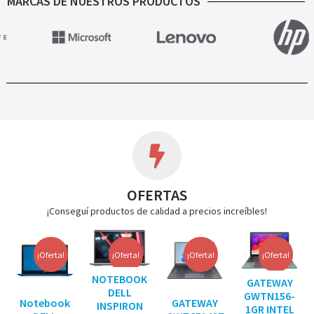
MARCAS DE NUESTROS PRODUCTOS
OFERTAS
¡Conseguí productos de calidad a precios increíbles!
¡Oferta!
¡Oferta!
¡Oferta!
¡Oferta!
NOTEBOOK
GATEWAY
DELL
GWTN156-
Notebook
GATEWAY
INSPIRON
1GR INTEL