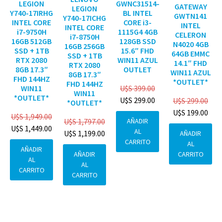
GWNC31514-
LEGION
GATEWAY
LEGION
BL INTEL
Y740-17IRHG
GWTN141
Y740-17ICHG
CORE i3-
INTEL CORE
INTEL
INTEL CORE
1115G4 4GB
i7-9750H
CELERON
i7-8750H
128GB SSD
16GB 512GB
N4020 4GB
16GB 256GB
15.6″ FHD
SSD + 1TB
64GB EMMC
SSD + 1TB
WIN11 AZUL
RTX 2080
14.1″ FHD
RTX 2080
OUTLET
8GB 17.3″
WIN11 AZUL
8GB 17.3″
FHD 144HZ
*OUTLET*
FHD 144HZ
U$S
399.00
WIN11
WIN11
*OUTLET*
U$S
299.00
U$S
299.00
*OUTLET*
U$S
199.00
U$S
1,949.00
AÑADIR
U$S
1,797.00
U$S
1,449.00
AL
U$S
1,199.00
AÑADIR
CARRITO
AL
AÑADIR
CARRITO
AÑADIR
AL
AL
CARRITO
CARRITO