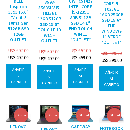
DELL
GWTC51427
I3593-
CORE i5-
Inspiron
INTEL CORE
5568SLV I5-
1035G1
3593 15.6″
i5-1235U
1035G1
16GB 256GB
Táctil i5
8GB 512GB
12GB 512GB
SSD 15.6″
10ma Gen
SSD 14.1″
SSD 15.6″
FHD
512GB SSD
FHD TOUCH
TOUCH FHD
WINDOWS
12GB
WIN 11
W11 –
11 VERDE
OUTLET
*OUTLET*
OUTLET
*OUTLET*
U$S
697.00
U$S
697.00
U$S
697.00
U$S
499.00
U$S
497.00
U$S
499.00
U$S
497.00
U$S
399.00
AÑADIR
AÑADIR
AÑADIR
AÑADIR
AL
AL
AL
AL
CARRITO
CARRITO
CARRITO
CARRITO
¡Oferta!
¡Oferta!
¡Oferta!
¡Oferta!
GATEWAY
LENOVO
NOTEBOOK
LENOVO