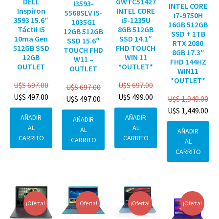
DELL
GWTC51427
I3593-
INTEL CORE
Inspiron
INTEL CORE
5568SLV I5-
i7-9750H
3593 15.6″
i5-1235U
1035G1
16GB 512GB
Táctil i5
8GB 512GB
12GB 512GB
SSD + 1TB
10ma Gen
SSD 14.1″
SSD 15.6″
RTX 2080
512GB SSD
FHD TOUCH
TOUCH FHD
8GB 17.3″
12GB
WIN 11
W11 –
FHD 144HZ
OUTLET
*OUTLET*
OUTLET
WIN11
*OUTLET*
U$S
697.00
U$S
697.00
U$S
697.00
U$S
497.00
U$S
499.00
U$S
1,949.00
U$S
497.00
U$S
1,449.00
AÑADIR
AÑADIR
AÑADIR
AL
AL
AL
AÑADIR
CARRITO
CARRITO
CARRITO
AL
CARRITO
¡Oferta!
¡Oferta!
¡Oferta!
¡Oferta!