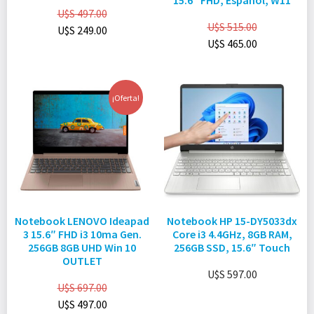
15.6″ FHD, Español, W11
U$S
497.00
U$S
515.00
U$S
249.00
U$S
465.00
¡Oferta!
Notebook LENOVO Ideapad
Notebook HP 15-DY5033dx
3 15.6″ FHD i3 10ma Gen.
Core i3 4.4GHz, 8GB RAM,
256GB 8GB UHD Win 10
256GB SSD, 15.6″ Touch
OUTLET
U$S
597.00
U$S
697.00
U$S
497.00