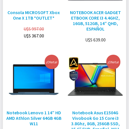
Consola MICROSOFT Xbox
NOTEBOOK ACER GADGET
One X 1TB *OUTLET*
ETBOOK CORE I3 4.4GHZ,
16GB, 512GB, 14″ QHD,
U$S
997.00
ESPAÑOL
U$S
367.00
U$S
639.00
¡Oferta!
¡Oferta!
Notebook Lenovo 1 14″ HD
Notebook Asus E1504G
AMD Athlon Silver 64GB 4GB
Vivobook Go 15 Core i3
W11
3.8Ghz, 8GB, 256GB SSD,