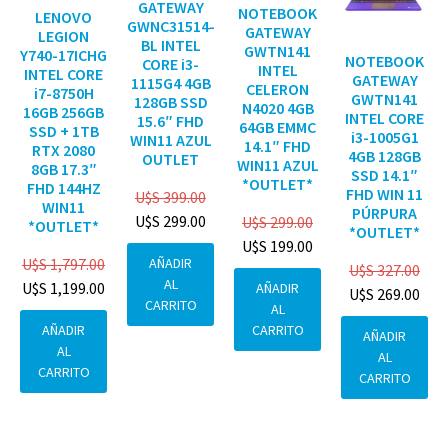
GATEWAY
NOTEBOOK
LENOVO
GWNC31514-
GATEWAY
LEGION
BL INTEL
GWTN141
Y740-17ICHG
NOTEBOOK
CORE i3-
INTEL
INTEL CORE
GATEWAY
1115G4 4GB
CELERON
i7-8750H
GWTN141
128GB SSD
N4020 4GB
16GB 256GB
INTEL CORE
15.6″ FHD
64GB EMMC
SSD + 1TB
i3-1005G1
WIN11 AZUL
14.1″ FHD
RTX 2080
4GB 128GB
OUTLET
WIN11 AZUL
8GB 17.3″
SSD 14.1″
*OUTLET*
FHD 144HZ
FHD WIN 11
U$S
399.00
WIN11
PÚRPURA
U$S
299.00
U$S
299.00
*OUTLET*
*OUTLET*
U$S
199.00
AÑADIR
U$S
1,797.00
U$S
327.00
AL
U$S
1,199.00
AÑADIR
U$S
269.00
CARRITO
AL
CARRITO
AÑADIR
AÑADIR
AL
AL
CARRITO
CARRITO