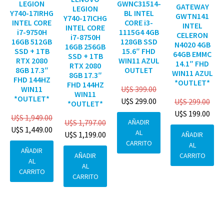
GWNC31514-
LEGION
GATEWAY
LEGION
BL INTEL
Y740-17IRHG
GWTN141
Y740-17ICHG
CORE i3-
INTEL CORE
INTEL
INTEL CORE
1115G4 4GB
i7-9750H
CELERON
i7-8750H
128GB SSD
16GB 512GB
N4020 4GB
16GB 256GB
15.6″ FHD
SSD + 1TB
64GB EMMC
SSD + 1TB
WIN11 AZUL
RTX 2080
14.1″ FHD
RTX 2080
OUTLET
8GB 17.3″
WIN11 AZUL
8GB 17.3″
FHD 144HZ
*OUTLET*
FHD 144HZ
U$S
399.00
WIN11
WIN11
*OUTLET*
U$S
299.00
U$S
299.00
*OUTLET*
U$S
199.00
U$S
1,949.00
AÑADIR
U$S
1,797.00
U$S
1,449.00
AL
U$S
1,199.00
AÑADIR
CARRITO
AL
AÑADIR
CARRITO
AÑADIR
AL
AL
CARRITO
CARRITO