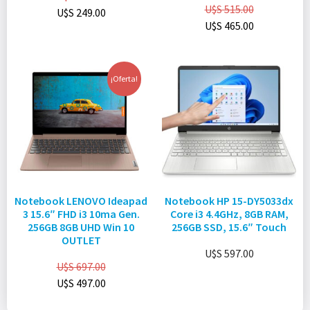
U$S
515.00
U$S
249.00
U$S
465.00
¡Oferta!
Notebook LENOVO Ideapad
Notebook HP 15-DY5033dx
3 15.6″ FHD i3 10ma Gen.
Core i3 4.4GHz, 8GB RAM,
256GB 8GB UHD Win 10
256GB SSD, 15.6″ Touch
OUTLET
U$S
597.00
U$S
697.00
U$S
497.00