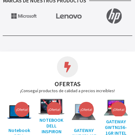
MARCAS DE NUESTROS PRODUCTOS
OFERTAS
¡Conseguí productos de calidad a precios increíbles!
¡Oferta!
¡Oferta!
¡Oferta!
¡Oferta!
NOTEBOOK
GATEWAY
DELL
GWTN156-
Notebook
GATEWAY
INSPIRON
1GR INTEL