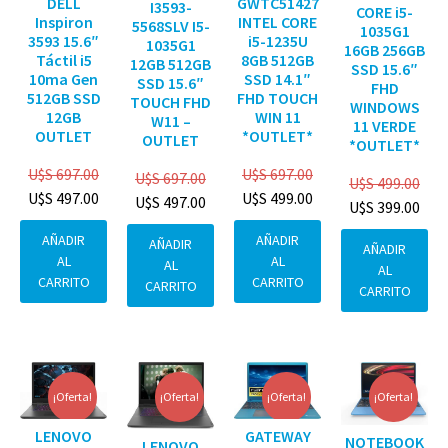
DELL
GWTC51427
I3593-
CORE i5-
Inspiron
INTEL CORE
5568SLV I5-
1035G1
3593 15.6″
i5-1235U
1035G1
16GB 256GB
Táctil i5
8GB 512GB
12GB 512GB
SSD 15.6″
10ma Gen
SSD 14.1″
SSD 15.6″
FHD
512GB SSD
FHD TOUCH
TOUCH FHD
WINDOWS
12GB
WIN 11
W11 –
11 VERDE
OUTLET
*OUTLET*
OUTLET
*OUTLET*
U$S
697.00
U$S
697.00
U$S
697.00
U$S
499.00
U$S
497.00
U$S
499.00
U$S
497.00
U$S
399.00
AÑADIR
AÑADIR
AÑADIR
AÑADIR
AL
AL
AL
AL
CARRITO
CARRITO
CARRITO
CARRITO
¡Oferta!
¡Oferta!
¡Oferta!
¡Oferta!
GATEWAY
LENOVO
NOTEBOOK
LENOVO