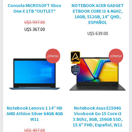
Consola MICROSOFT Xbox
NOTEBOOK ACER GADGET
One X 1TB *OUTLET*
ETBOOK CORE I3 4.4GHZ,
16GB, 512GB, 14″ QHD,
U$S
997.00
ESPAÑOL
U$S
367.00
U$S
639.00
¡Oferta!
¡Oferta!
Notebook Lenovo 1 14″ HD
Notebook Asus E1504G
AMD Athlon Silver 64GB 4GB
Vivobook Go 15 Core i3
W11
3.8Ghz, 8GB, 256GB SSD,
15.6″ FHD, Español, W11
U$S
497.00