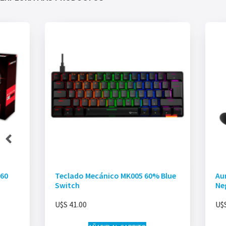
560
Teclado Mecánico MK005 60% Blue
Au
Switch
Ne
U$S
41.00
U$