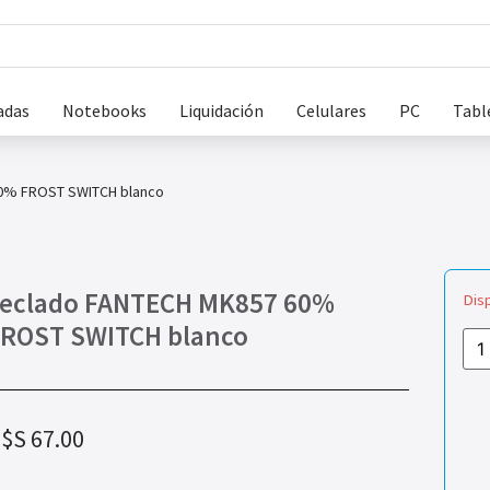
adas
Notebooks
Liquidación
Celulares
PC
Tabl
0% FROST SWITCH blanco
eclado FANTECH MK857 60%
Dis
ROST SWITCH blanco
$S
67.00