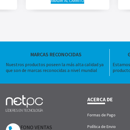
AÑADIR AL CARRITO
MARCAS RECONOCIDAS
Nuestros productos poseen la más alta calidad ya
Estamos 
que son de marcas reconocidas a nivel mundial
producto
ACERCA DE
Formas de Pago
FONO VENTAS
Política de Envio