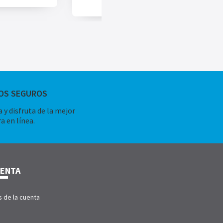
AÑADIR AL CARRITO
OS SEGUROS
 y disfruta de la mejor
a en línea.
UENTA
s de la cuenta