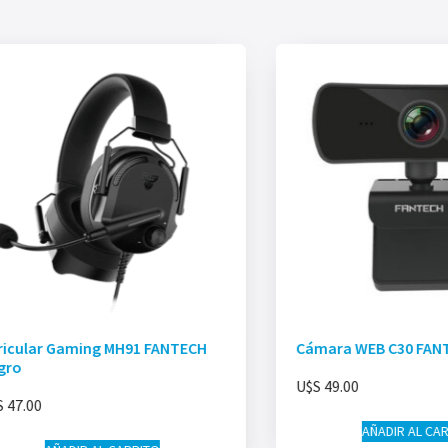
ricular Gaming MH91 FANTECH
Cámara WEB C30 FAN
gro
U$S
49.00
S
47.00
AÑADIR AL CA