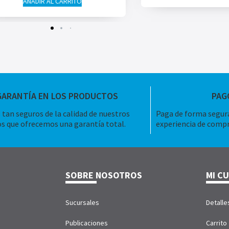
AÑADIR AL CARRITO
GARANTÍA EN LOS PRODUCTOS
PAG
tan seguros de la calidad de nuestros
Paga de forma segura
s que ofrecemos una garantía total.
experiencia de compr
SOBRE NOSOTROS
MI C
Sucursales
Detalle
Publicaciones
Carrito