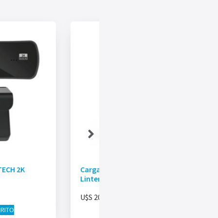
TECH 2K
Cargador Portátil GRIFFIN Con
Linterna 10000 mAh
U$S
20.00
RRITO