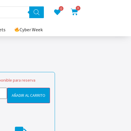
0
0
ets
Cyber Week
ponible para reserva
AÑADIR AL CARRITO