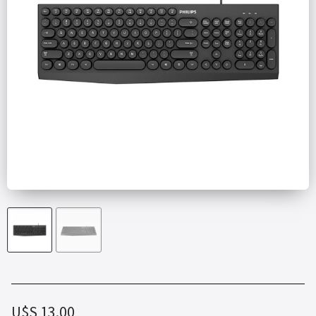
U$S
13.00