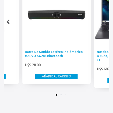
01
Barra De Sonido Estéreo Inalámbrico
Notebook A
MARVO SG286 Bluetooth
4.6Ghz, 8
11
U$S
28.00
U$S
687.0
AÑADIR AL CARRITO