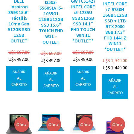
DELL
GWTC51427
I3593-
INTEL CORE
Inspiron
INTEL CORE
5568SLV I5-
i7-9750H
3593 15.6″
i5-1235U
1035G1
16GB 512GB
Táctil i5
8GB 512GB
12GB 512GB
SSD + 1TB
10ma Gen
SSD 14.1″
SSD 15.6″
RTX 2080
512GB SSD
FHD TOUCH
TOUCH FHD
8GB 17.3″
12GB
WIN 11
W11 –
FHD 144HZ
OUTLET
*OUTLET*
OUTLET
WIN11
*OUTLET*
U$S
697.00
U$S
697.00
U$S
697.00
U$S
497.00
U$S
499.00
U$S
1,949.00
U$S
497.00
U$S
1,449.00
AÑADIR
AÑADIR
AÑADIR
AL
AL
AL
AÑADIR
CARRITO
CARRITO
CARRITO
AL
CARRITO
¡Oferta!
¡Oferta!
¡Oferta!
¡Oferta!