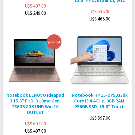
15.6″ FHD, Español, W11
U$S
497.00
U$S
515.00
U$S
249.00
U$S
465.00
¡Oferta!
Notebook LENOVO Ideapad
Notebook HP 15-DY5033dx
3 15.6″ FHD i3 10ma Gen.
Core i3 4.4GHz, 8GB RAM,
256GB 8GB UHD Win 10
256GB SSD, 15.6″ Touch
OUTLET
U$S
597.00
U$S
697.00
U$S
497.00