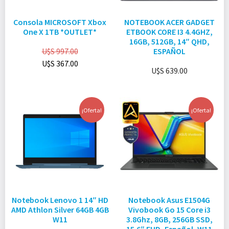
Consola MICROSOFT Xbox
NOTEBOOK ACER GADGET
One X 1TB *OUTLET*
ETBOOK CORE I3 4.4GHZ,
16GB, 512GB, 14″ QHD,
U$S
997.00
ESPAÑOL
U$S
367.00
U$S
639.00
¡Oferta!
¡Oferta!
Notebook Lenovo 1 14″ HD
Notebook Asus E1504G
AMD Athlon Silver 64GB 4GB
Vivobook Go 15 Core i3
W11
3.8Ghz, 8GB, 256GB SSD,