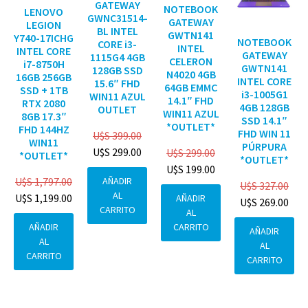
GATEWAY
NOTEBOOK
LENOVO
GWNC31514-
GATEWAY
LEGION
BL INTEL
GWTN141
Y740-17ICHG
NOTEBOOK
CORE i3-
INTEL
INTEL CORE
GATEWAY
1115G4 4GB
CELERON
i7-8750H
GWTN141
128GB SSD
N4020 4GB
16GB 256GB
INTEL CORE
15.6″ FHD
64GB EMMC
SSD + 1TB
i3-1005G1
WIN11 AZUL
14.1″ FHD
RTX 2080
4GB 128GB
OUTLET
WIN11 AZUL
8GB 17.3″
SSD 14.1″
*OUTLET*
FHD 144HZ
FHD WIN 11
U$S
399.00
WIN11
PÚRPURA
U$S
299.00
U$S
299.00
*OUTLET*
*OUTLET*
U$S
199.00
AÑADIR
U$S
1,797.00
U$S
327.00
AL
U$S
1,199.00
AÑADIR
U$S
269.00
CARRITO
AL
CARRITO
AÑADIR
AÑADIR
AL
AL
CARRITO
CARRITO