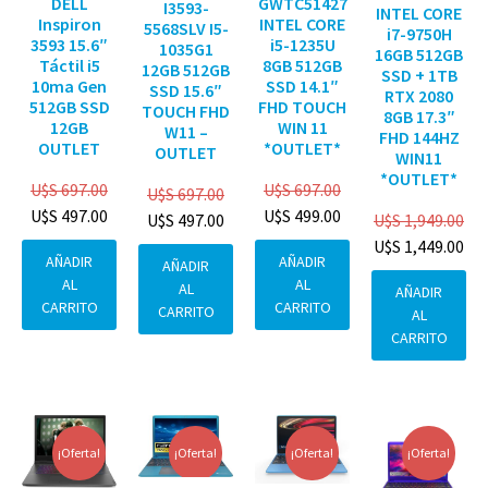
DELL
GWTC51427
I3593-
INTEL CORE
Inspiron
INTEL CORE
5568SLV I5-
i7-9750H
3593 15.6″
i5-1235U
1035G1
16GB 512GB
Táctil i5
8GB 512GB
12GB 512GB
SSD + 1TB
10ma Gen
SSD 14.1″
SSD 15.6″
RTX 2080
512GB SSD
FHD TOUCH
TOUCH FHD
8GB 17.3″
12GB
WIN 11
W11 –
FHD 144HZ
OUTLET
*OUTLET*
OUTLET
WIN11
*OUTLET*
U$S
697.00
U$S
697.00
U$S
697.00
U$S
497.00
U$S
499.00
U$S
1,949.00
U$S
497.00
U$S
1,449.00
AÑADIR
AÑADIR
AÑADIR
AL
AL
AL
AÑADIR
CARRITO
CARRITO
CARRITO
AL
CARRITO
¡Oferta!
¡Oferta!
¡Oferta!
¡Oferta!