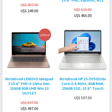
15.6″ FHD, Español, W11
U$S
497.00
U$S
515.00
U$S
249.00
U$S
465.00
¡Oferta!
Notebook LENOVO Ideapad
Notebook HP 15-DY5033dx
3 15.6″ FHD i3 10ma Gen.
Core i3 4.4GHz, 8GB RAM,
256GB 8GB UHD Win 10
256GB SSD, 15.6″ Touch
OUTLET
U$S
597.00
U$S
697.00
U$S
497.00