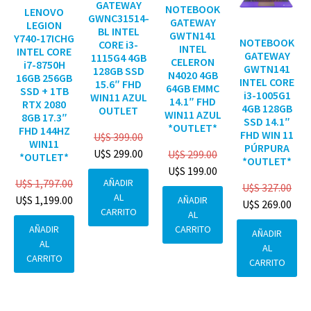
GATEWAY
NOTEBOOK
LENOVO
GWNC31514-
GATEWAY
LEGION
BL INTEL
GWTN141
Y740-17ICHG
NOTEBOOK
CORE i3-
INTEL
INTEL CORE
GATEWAY
1115G4 4GB
CELERON
i7-8750H
GWTN141
128GB SSD
N4020 4GB
16GB 256GB
INTEL CORE
15.6″ FHD
64GB EMMC
SSD + 1TB
i3-1005G1
WIN11 AZUL
14.1″ FHD
RTX 2080
4GB 128GB
OUTLET
WIN11 AZUL
8GB 17.3″
SSD 14.1″
*OUTLET*
FHD 144HZ
FHD WIN 11
U$S
399.00
WIN11
PÚRPURA
U$S
299.00
U$S
299.00
*OUTLET*
*OUTLET*
U$S
199.00
AÑADIR
U$S
1,797.00
U$S
327.00
AL
U$S
1,199.00
AÑADIR
U$S
269.00
CARRITO
AL
CARRITO
AÑADIR
AÑADIR
AL
AL
CARRITO
CARRITO