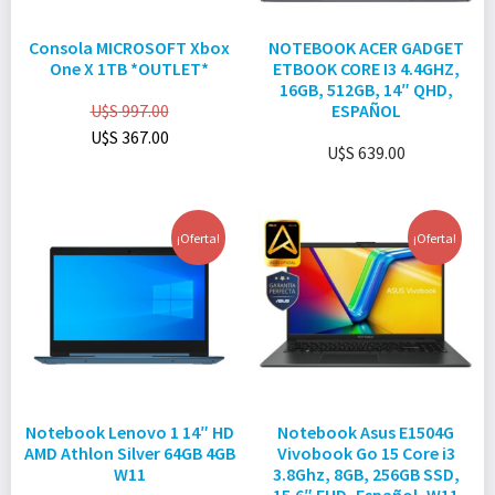
Consola MICROSOFT Xbox
NOTEBOOK ACER GADGET
One X 1TB *OUTLET*
ETBOOK CORE I3 4.4GHZ,
16GB, 512GB, 14″ QHD,
U$S
997.00
ESPAÑOL
U$S
367.00
U$S
639.00
¡Oferta!
¡Oferta!
Notebook Lenovo 1 14″ HD
Notebook Asus E1504G
AMD Athlon Silver 64GB 4GB
Vivobook Go 15 Core i3
W11
3.8Ghz, 8GB, 256GB SSD,