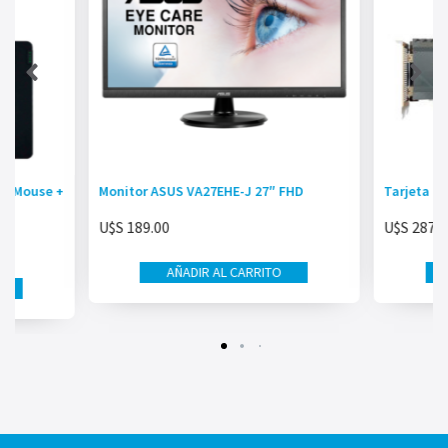
 + Mouse +
Monitor ASUS VA27EHE-J 27″ FHD
Tarjeta D
U$S
189.00
U$S
287.0
AÑADIR AL CARRITO