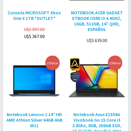
Consola MICROSOFT Xbox
NOTEBOOK ACER GADGET
One X 1TB *OUTLET*
ETBOOK CORE I3 4.4GHZ,
16GB, 512GB, 14″ QHD,
U$S
997.00
ESPAÑOL
U$S
367.00
U$S
639.00
¡Oferta!
¡Oferta!
Notebook Lenovo 1 14″ HD
Notebook Asus E1504G
AMD Athlon Silver 64GB 4GB
Vivobook Go 15 Core i3
W11
3.8Ghz, 8GB, 256GB SSD,