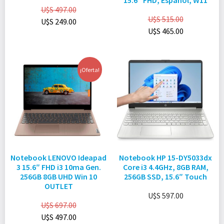
15.6″ FHD, Español, W11
U$S
497.00
U$S
515.00
U$S
249.00
U$S
465.00
¡Oferta!
Notebook LENOVO Ideapad
Notebook HP 15-DY5033dx
3 15.6″ FHD i3 10ma Gen.
Core i3 4.4GHz, 8GB RAM,
256GB 8GB UHD Win 10
256GB SSD, 15.6″ Touch
OUTLET
U$S
597.00
U$S
697.00
U$S
497.00