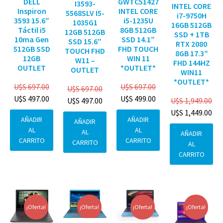
DELL
GWTC51427
I3593-
INTEL CORE
Inspiron
INTEL CORE
5568SLV I5-
i7-9750H
3593 15.6″
i5-1235U
1035G1
16GB 512GB
Táctil i5
8GB 512GB
12GB 512GB
SSD + 1TB
10ma Gen
SSD 14.1″
SSD 15.6″
RTX 2080
512GB SSD
FHD TOUCH
TOUCH FHD
8GB 17.3″
12GB
WIN 11
W11 –
FHD 144HZ
OUTLET
*OUTLET*
OUTLET
WIN11
*OUTLET*
U$S
697.00
U$S
697.00
U$S
697.00
U$S
497.00
U$S
499.00
U$S
1,949.00
U$S
497.00
U$S
1,449.00
AÑADIR
AÑADIR
AÑADIR
AL
AL
AL
AÑADIR
CARRITO
CARRITO
CARRITO
AL
CARRITO
¡Oferta!
¡Oferta!
¡Oferta!
¡Oferta!