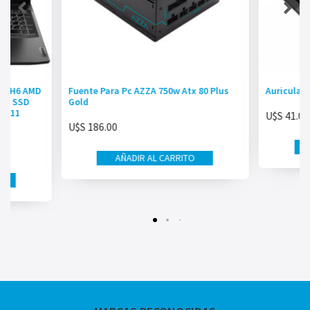
5ACH6 AMD
Fuente Para Pc AZZA 750w Atx 80 Plus
Auricular
6GB SSD
Gold
Z W11
U$S
41.00
U$S
186.00
AÑADIR AL CARRITO