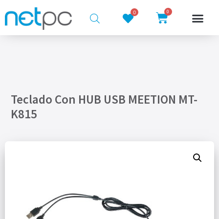
0
0
Teclado Con HUB USB MEETION MT-
K815