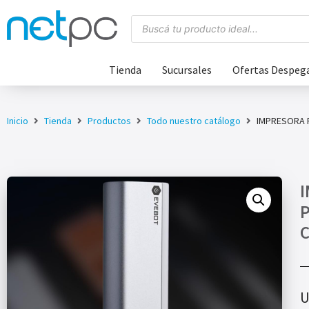
Tienda
Sucursales
Ofertas Despeg
Inicio
Tienda
Productos
Todo nuestro catálogo
IMPRESORA P
I
P
U