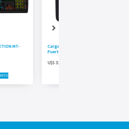
ETION MT-
Cargador USB De Pared AUKEY – 2
Puertos – 4.8A
U$S
32.40
RRITO
AÑADIR AL CARRITO