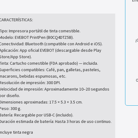
Env
CARACTERÍSTICAS:
Tipo: Impresora portátil de tinta comestible.
Modelo: EVEBOT PrintPen (B0CQ4DTZ5B).
¡
Conectividad: Bluetooth (compatible con Android e iOS).
Aplicación: App oficial EVEBOT (descargable desde Play
Store/App Store).
Tinta: Cartucho comestible (FDA aprobado) — incluida.
Superficies compatibles: Café, pan, galletas, pasteles,
macarons, bebidas espumosas, etc.
O
Resolución de impresión: 300 DPI.
Velocidad de impresión: Aproximadamente 10–20 segundos
por diseño.
Dimensiones aproximadas: 17.5 × 5.3 × 3.5 cm.
Peso: 300 g.
Batería: Recargable por USB-C (incluido).
Duración estimada de batería: Hasta 3 horas de uso continuo.
Incluye tinta negra