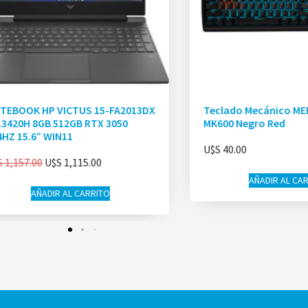
TEBOOK HP VICTUS 15-FA2013DX
Teclado Mecánico ME
 13420H 8GB 512GB RTX 3050
MK600 Negro Red
4HZ 15.6” WIN11
U$S
40.00
S
1,157.00
U$S
1,115.00
AÑADIR AL CA
AÑADIR AL CARRITO