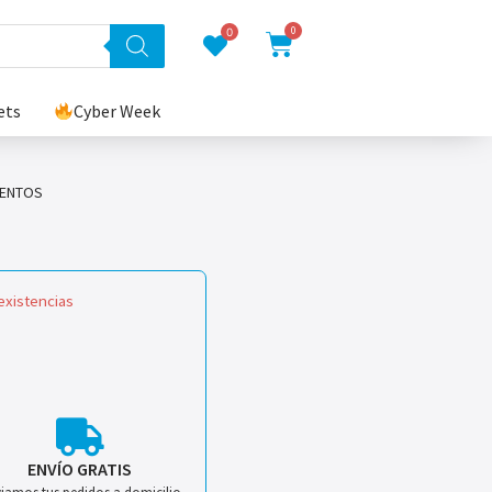
0
0
ets
Cyber Week
MENTOS
existencias
ENVÍO GRATIS