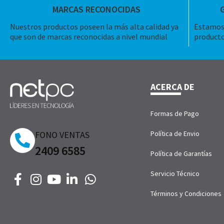
MARCAS RECONOCIDAS
Nuestros productos poseen la más alta calidad ya
Estamos 
que son de marcas reconocidas a nivel mundial
producto
ACERCA DE
Formas de Pago
FONO VENTAS
Política de Envio
2409 6585
Política de Garantías
Servicio Técnico
Términos y Condiciones