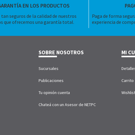
GARANTÍA EN LOS PRODUCTOS
PAG
tan seguros de la calidad de nuestros
Paga de forma segura
s que ofrecemos una garantía total.
experiencia de compr
SOBRE NOSOTROS
MI C
Sucursales
Detalle
Publicaciones
Carrito
Tu opinión cuenta
Wishlis
Chateá con un Asesor de NETPC