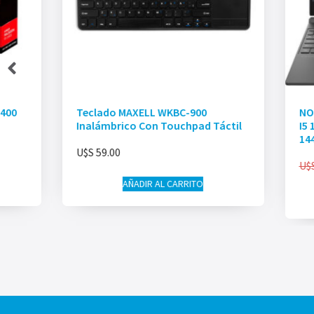
6400
Teclado MAXELL WKBC-900
NO
Inalámbrico Con Touchpad Táctil
I5
14
U$S
59.00
U$
AÑADIR AL CARRITO