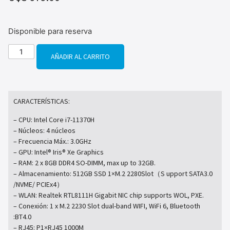
Disponible para reserva
AÑADIR AL CARRITO
CARACTERÍSTICAS:
– CPU: Intel Core i7-11370H
– Núcleos: 4 núcleos
– Frecuencia Máx.: 3.0GHz
– GPU: Intel® Iris® Xe Graphics
– RAM: 2 x 8GB DDR4 SO-DIMM, max up to 32GB.
– Almacenamiento: 512GB SSD 1×M.2 2280Slot（S upport SATA3.0
/NVME/ PCIEx4）
– WLAN: Realtek RTL8111H Gigabit NIC chip supports WOL, PXE.
– Conexión: 1 x M.2 2230 Slot dual-band WIFI, WiFi 6, Bluetooth
:BT4.0
– RJ45: P1×RJ45 1000M