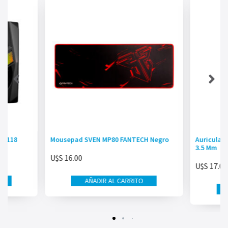
SG118
Mousepad SVEN MP80 FANTECH Negro
Auriculare
3.5 Mm
U$S
16.00
U$S
17.00
AÑADIR AL CARRITO