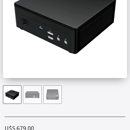
U$S
679.00