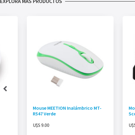
EXPLORÁ MÁS PRODUCTOS
Mouse MEETION Inalámbrico MT-
Mo
R547 Verde
Sc
U$S
9.00
U$