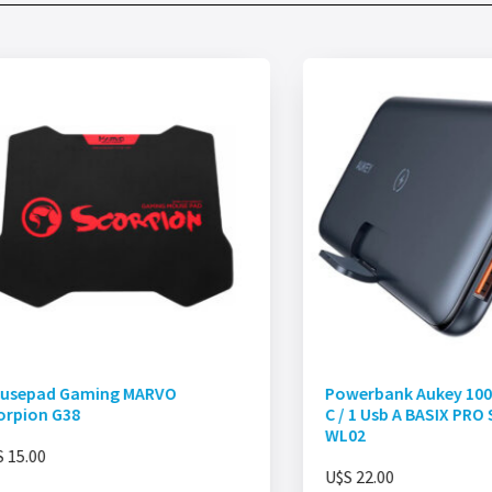
usepad Gaming MARVO
Powerbank Aukey 100
orpion G38
C / 1 Usb A BASIX PRO
WL02
S
15.00
U$S
22.00