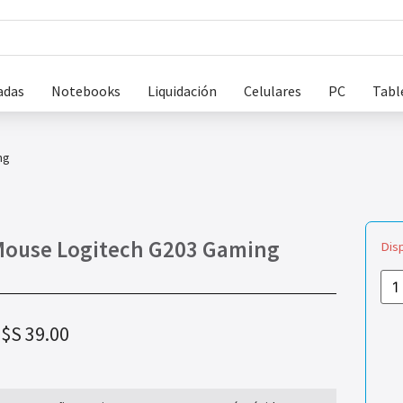
adas
Notebooks
Liquidación
Celulares
PC
Tabl
ng
ouse Logitech G203 Gaming
Dis
$S
39.00