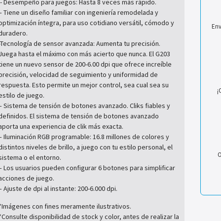
‘- Desempeño para juegos: Hasta 8 veces más rápido.
– Tiene un diseño familiar con ingeniería remodelada y
optimización íntegra, para uso cotidiano versátil, cómodo y
Env
duradero.
-Tecnología de sensor avanzada: Aumenta tu precisión.
Juega hasta el máximo con más acierto que nunca. El G203
tiene un nuevo sensor de 200-6.00 dpi que ofrece increíble
precisión, velocidad de seguimiento y uniformidad de
respuesta. Esto permite un mejor control, sea cual sea su
¡
estilo de juego.
– Sistema de tensión de botones avanzado. Cliks fiables y
definidos. El sistema de tensión de botones avanzado
aporta una experiencia de clik más exacta.
– Iluminación RGB programable: 16.8 millones de colores y
distintos niveles de brillo, a juego con tu estilo personal, el
O
sistema o el entorno.
– Los usuarios pueden configurar 6 botones para simplificar
acciones de juego.
– Ajuste de dpi al instante: 200-6.000 dpi.
*Imágenes con fines meramente ilustrativos.
*Consulte disponibilidad de stock y color, antes de realizar la