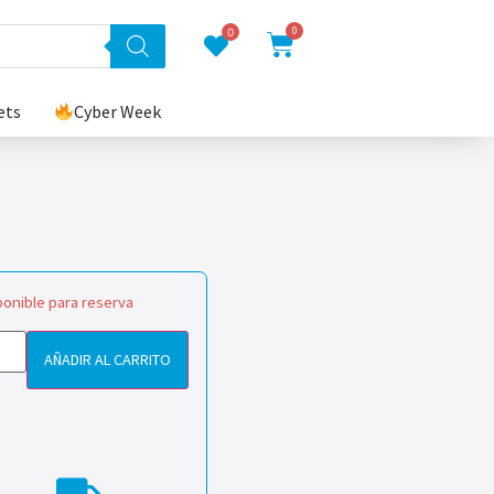
0
0
ets
Cyber Week
ponible para reserva
AÑADIR AL CARRITO