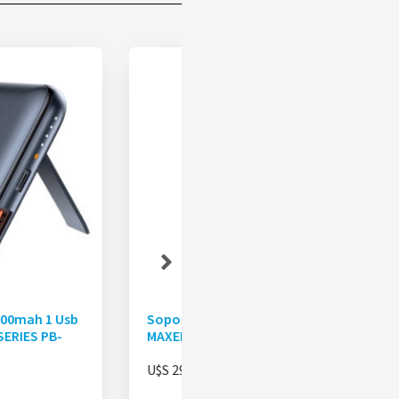
00mah 1 Usb
Soporte Para Audífonos Con HUB
 SERIES PB-
MAXELL 4 Puertos USB 2.0
U$S
29.00