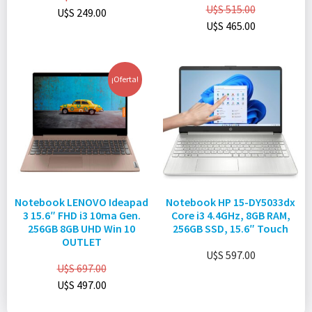
U$S
515.00
U$S
249.00
U$S
465.00
¡Oferta!
Notebook LENOVO Ideapad
Notebook HP 15-DY5033dx
3 15.6″ FHD i3 10ma Gen.
Core i3 4.4GHz, 8GB RAM,
256GB 8GB UHD Win 10
256GB SSD, 15.6″ Touch
OUTLET
U$S
597.00
U$S
697.00
U$S
497.00