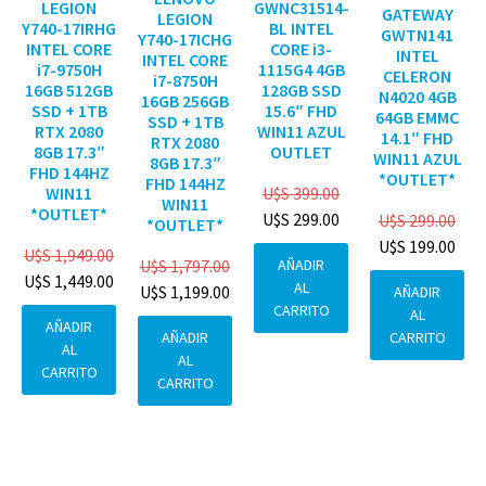
GWNC31514-
LEGION
GATEWAY
LEGION
BL INTEL
Y740-17IRHG
GWTN141
Y740-17ICHG
CORE i3-
INTEL CORE
INTEL
INTEL CORE
1115G4 4GB
i7-9750H
CELERON
i7-8750H
128GB SSD
16GB 512GB
N4020 4GB
16GB 256GB
15.6″ FHD
SSD + 1TB
64GB EMMC
SSD + 1TB
WIN11 AZUL
RTX 2080
14.1″ FHD
RTX 2080
OUTLET
8GB 17.3″
WIN11 AZUL
8GB 17.3″
FHD 144HZ
*OUTLET*
FHD 144HZ
U$S
399.00
WIN11
WIN11
*OUTLET*
U$S
299.00
U$S
299.00
*OUTLET*
U$S
199.00
U$S
1,949.00
AÑADIR
U$S
1,797.00
U$S
1,449.00
AL
U$S
1,199.00
AÑADIR
CARRITO
AL
AÑADIR
CARRITO
AÑADIR
AL
AL
CARRITO
CARRITO