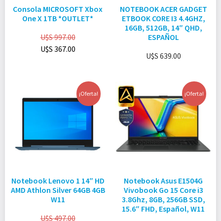
Consola MICROSOFT Xbox
NOTEBOOK ACER GADGET
One X 1TB *OUTLET*
ETBOOK CORE I3 4.4GHZ,
16GB, 512GB, 14″ QHD,
U$S
997.00
ESPAÑOL
U$S
367.00
U$S
639.00
¡Oferta!
¡Oferta!
Notebook Lenovo 1 14″ HD
Notebook Asus E1504G
AMD Athlon Silver 64GB 4GB
Vivobook Go 15 Core i3
W11
3.8Ghz, 8GB, 256GB SSD,
15.6″ FHD, Español, W11
U$S
497.00