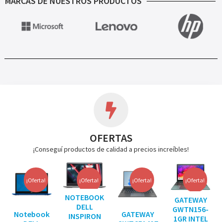
MARCAS DE NUESTROS PRODUCTOS
OFERTAS
¡Conseguí productos de calidad a precios increíbles!
¡Oferta!
¡Oferta!
¡Oferta!
¡Oferta!
NOTEBOOK
GATEWAY
DELL
GWTN156-
Notebook
GATEWAY
INSPIRON
1GR INTEL