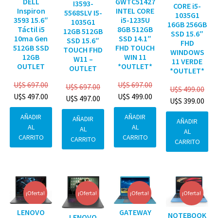
DELL
GWTC51427
I3593-
CORE i5-
Inspiron
INTEL CORE
5568SLV I5-
1035G1
3593 15.6″
i5-1235U
1035G1
16GB 256GB
Táctil i5
8GB 512GB
12GB 512GB
SSD 15.6″
10ma Gen
SSD 14.1″
SSD 15.6″
FHD
512GB SSD
FHD TOUCH
TOUCH FHD
WINDOWS
12GB
WIN 11
W11 –
11 VERDE
OUTLET
*OUTLET*
OUTLET
*OUTLET*
U$S
697.00
U$S
697.00
U$S
697.00
U$S
499.00
U$S
497.00
U$S
499.00
U$S
497.00
U$S
399.00
AÑADIR
AÑADIR
AÑADIR
AÑADIR
AL
AL
AL
AL
CARRITO
CARRITO
CARRITO
CARRITO
¡Oferta!
¡Oferta!
¡Oferta!
¡Oferta!
GATEWAY
LENOVO
NOTEBOOK
LENOVO